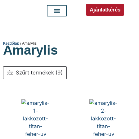
Ajánlatkérés
Kezdőlap
/ Amarylis
Amarylis
Szűrt termékek (9)