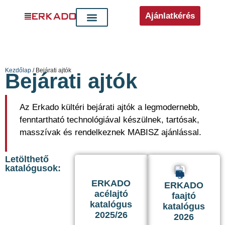
Ajánlatkérés
Kezdőlap
/ Bejárati ajtók
Bejárati ajtók
Az Erkado kültéri bejárati ajtók a legmodernebb,
fenntartható technológiával készülnek, tartósak,
masszívak és rendelkeznek MABISZ ajánlással.
Letölthető
katalógusok:
ERKADO
ERKADO
acélajtó
faajtó
katalógus
katalógus
2025/26
2026