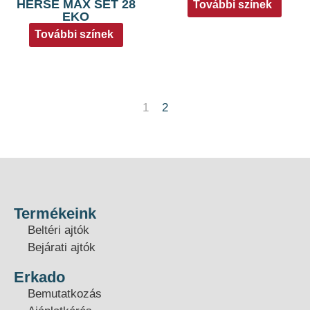
HERSE MAX SET 28
További színek
EKO
További színek
1
2
Termékeink
Beltéri ajtók
Bejárati ajtók
Erkado
Bemutatkozás