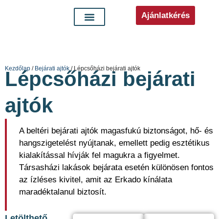
Ajánlatkérés
Kezdőlap
/
Bejárati ajtók
/ Lépcsőházi bejárati ajtók
Lépcsőházi bejárati
ajtók
A beltéri bejárati ajtók magasfukú biztonságot, hő- és
hangszigetelést nyújtanak, emellett pedig esztétikus
kialakítással hívják fel magukra a figyelmet.
Társasházi lakások bejárata esetén különösen fontos
az ízléses kivitel, amit az Erkado kínálata
maradéktalanul biztosít.
Letölthető