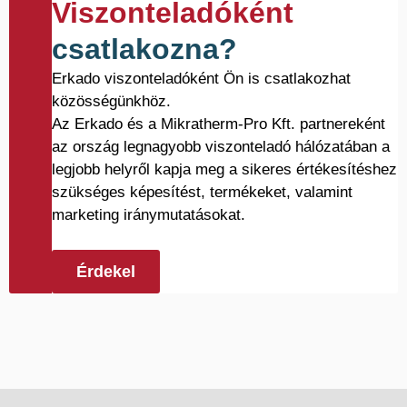
Viszonteladóként
csatlakozna?
Erkado viszonteladóként Ön is csatlakozhat
közösségünkhöz.
Az Erkado és a Mikratherm-Pro Kft. partnereként
az ország legnagyobb viszonteladó hálózatában a
legjobb helyről kapja meg a sikeres értékesítéshez
szükséges képesítést, termékeket, valamint
marketing iránymutatásokat.
Érdekel