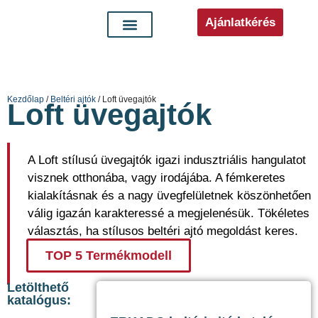
Ajánlatkérés
Kezdőlap
/
Beltéri ajtók
/ Loft üvegajtók
Loft üvegajtók
A Loft stílusú üvegajtók igazi indusztriális hangulatot
visznek otthonába, vagy irodájába. A fémkeretes
kialakításnak és a nagy üvegfelületnek köszönhetően
válig igazán karakteressé a megjelenésük. Tökéletes
választás, ha stílusos beltéri ajtó megoldást keres.
TOP 5 Termékmodell
Letölthető
katalógus: