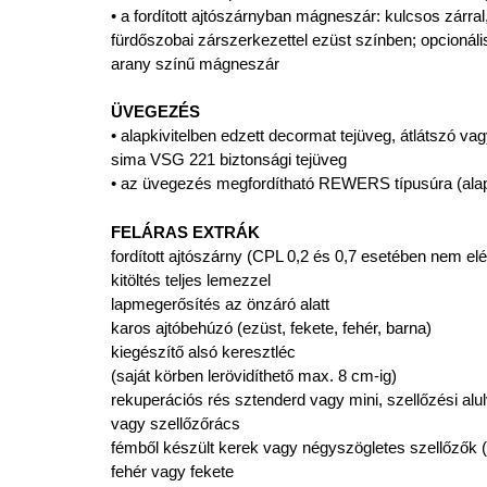
• a fordított ajtószárnyban mágneszár: kulcsos zárral
fürdőszobai zárszerkezettel ezüst színben; opcionáli
arany színű mágneszár
ÜVEGEZÉS
• alapkivitelben edzett decormat tejüveg, átlátszó vag
sima VSG 221 biztonsági tejüveg
• az üvegezés megfordítható REWERS típusúra (ala
FELÁRAS EXTRÁK
fordított ajtószárny (CPL 0,2 és 0,7 esetében nem elé
kitöltés teljes lemezzel
lapmegerősítés az önzáró alatt
karos ajtóbehúzó (ezüst, fekete, fehér, barna)
kiegészítő alsó keresztléc
(saját körben lerövidíthető max. 8 cm-ig)
rekuperációs rés sztenderd vagy mini, szellőzési alu
vagy szellőzőrács
fémből készült kerek vagy négyszögletes szellőzők (4 d
fehér vagy fekete