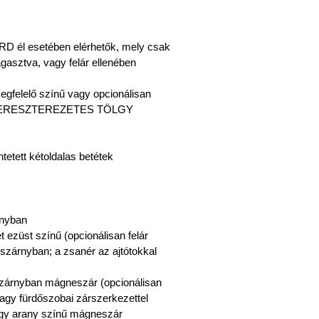
RD él esetében elérhetők, mely csak
asztva, vagy felár ellenében
 megfelelő színű vagy opcionálisan
ÚR KERESZTEREZETES TÖLGY
tetett kétoldalas betétek
rnyban
ét ezüst színű (opcionálisan felár
 szárnyban; a zsanér az ajtótokkal
tószárnyban mágneszár (opcionálisan
vagy fürdőszobai zárszerkezettel
vagy arany színű mágneszár