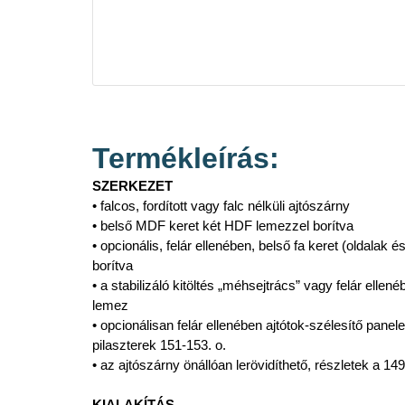
Termékleírás:
SZERKEZET
• falcos, fordított vagy falc nélküli ajtószárny
• belső MDF keret két HDF lemezzel borítva
• opcionális, felár ellenében, belső fa keret (oldalak 
borítva
• a stabilizáló kitöltés „méhsejtrács” vagy felár ellené
lemez
• opcionálisan felár ellenében ajtótok-szélesítő panel
pilaszterek 151-153. o.
• az ajtószárny önállóan lerövidíthető, részletek a 149
KIALAKÍTÁS