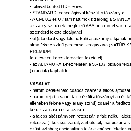
• fóliával borított HDF lemez
• STANDARD technológiával készült ajtószárny él
• A CPL 0,2 és 0,7 laminátumok kizárólag a STANDA
a szárny színének megfelelő ABS peremmel van lerag
sztenderd fekete oldalpanel
• él (standard vagy falc nélküli) ajtószárny síkjának
sima fekete színű peremmel leragasztva (NAT
PREMIUM
fólia esetén kereszterezetes fekete él)
• az ALTAMURA 1-hez felárért a 96-103. oldalon feltün
(intarziák) kaphatók
VASALAT
• három betekerhető csapos zsanér a falcos ajtószá
• három rejtett zsanér falc nélküli ajtószárnyban és k
ellenében fekete vagy arany színű) zsanér a fordított
kerül szállításra és árazásra
• a falcos ajtószárnyban reteszzár, a falc nélküli aj
reteszzár): kulcsos zárral, zárbetéttel, másodzárral 
ezüst színben; opcionálisan felár ellenében fekete 