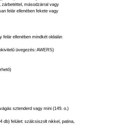
, zárbetéttel, másodzárral vagy
san felár ellenében fekete vagy
y felár ellenében mindkét oldalán
pkivitelű üvegezés: AWERS)
rhető)
lvágás sztenderd vagy mini (149. o.)
b) felület: szálcsiszolt nikkel, patina,