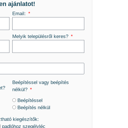
en ajánlatot!
Email:
Melyik településről keres?
Beépítéssel vagy beépítés
et?
nélkül?
Beépítéssel
Beépítés nélkül
ztható kiegészítők:
padlóhoz szegélyléc