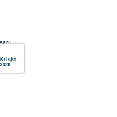
ógus:
ri ajtó
 2026