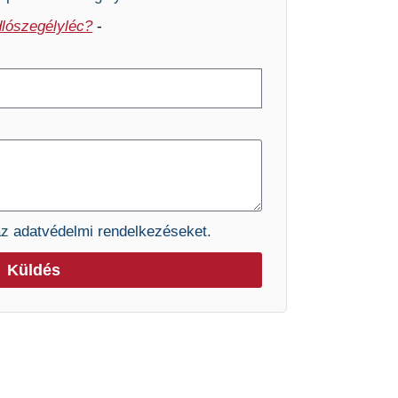
lószegélyléc?
-
az
adatvédelmi rendelkezéseket.
Küldés