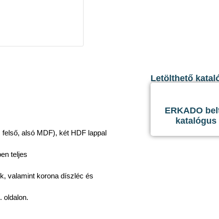
Letölthető katal
ERKADO belté
katalógus
és felső, alsó MDF), két HDF lappal
ben teljes
ek, valamint korona díszléc és
. oldalon.