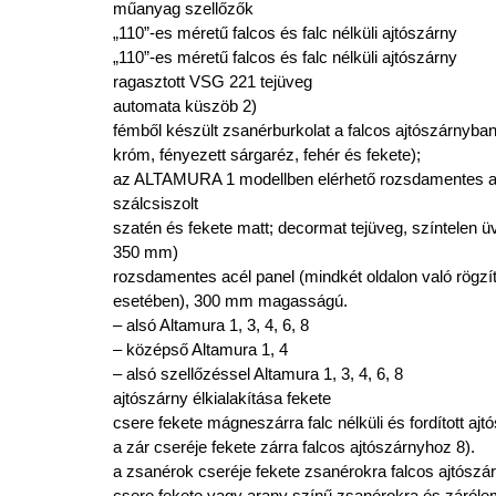
műanyag szellőzők
„110”-es méretű falcos és falc nélküli ajtószárny
„110”-es méretű falcos és falc nélküli ajtószárny
ragasztott VSG 221 tejüveg
automata küszöb 2)
fémből készült zsanérburkolat a falcos ajtószárnyban 
króm, fényezett sárgaréz, fehér és fekete);
az ALTAMURA 1 modellben elérhető rozsdamentes acé
szálcsiszolt
szatén és fekete matt; decormat tejüveg, színtelen ü
350 mm)
rozsdamentes acél panel (mindkét oldalon való rög
esetében), 300 mm magasságú.
– alsó Altamura 1, 3, 4, 6, 8
– középső Altamura 1, 4
– alsó szellőzéssel Altamura 1, 3, 4, 6, 8
ajtószárny élkialakítása fekete
csere fekete mágneszárra falc nélküli és fordított aj
a zár cseréje fekete zárra falcos ajtószárnyhoz 8).
a zsanérok cseréje fekete zsanérokra falcos ajtószá
csere fekete vagy arany színű zsanérokra és zárólem