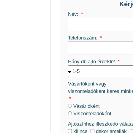
Kérj
Név:
Telefonszám:
Hány db ajtó érdekli?
Vásárlóként vagy
viszonteladóként keres mink
Vásárlóként
Viszonteladóként
Ajtószínhez illeszkedő válas
kilincs
dekorlamellák