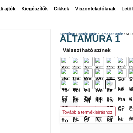
ti ajtók
Kiegészítők
Cikkek
Viszonteladóknak
Letö
Kezdőlap
/
Beltéri ajtók
/
Lemezelt ajtók
/ AL
ALTAMURA 1
Választható színek
Kosárba teszem
Tovább a termékleíráshoz