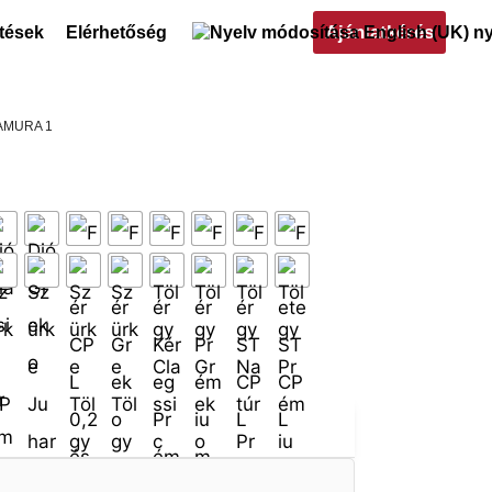
Ajánlatkérés
ltések
Elérhetőség
TAMURA 1