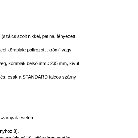
(szálcsiszolt nikkel, patina, fényezett
l körablak: polírozott „króm” vagy
veg, körablak belső átm.: 235 mm, kívül
zítés, csak a STANDARD falcos szárny
tószárnyak esetén
rnyhoz 8).
ezre falc nélküli ajtószárny esetén