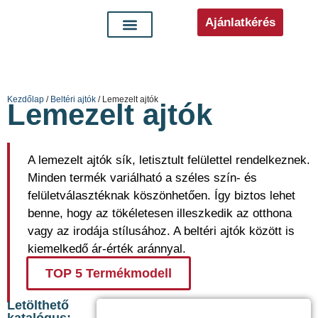
Ajánlatkérés
Kezdőlap
/
Beltéri ajtók
/ Lemezelt ajtók
Lemezelt ajtók
A lemezelt ajtók sík, letisztult felülettel rendelkeznek.
Minden termék variálható a széles szín- és
felületválasztéknak köszönhetően. Így biztos lehet
benne, hogy az tökéletesen illeszkedik az otthona
vagy az irodája stílusához. A beltéri ajtók között is
kiemelkedő ár-érték aránnyal.
TOP 5 Termékmodell
Letölthető
katalógus: