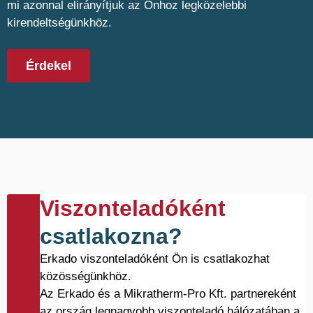
mi azonnal elirányítjuk az Önhoz legközelebbi
kirendeltségünkhöz.
Érdekel
Viszonteladóként
csatlakozna?
Erkado viszonteladóként Ön is csatlakozhat
közösségünkhöz.
Az Erkado és a Mikratherm-Pro Kft. partnereként
az ország legnagyobb viszonteladó hálózatában a