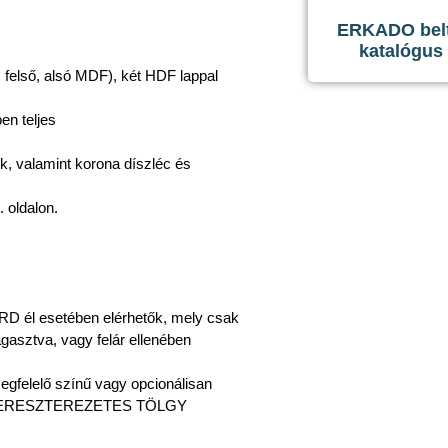
ERKADO belté
katalógus
és felső, alsó MDF), két HDF lappal
ben teljes
ek, valamint korona díszléc és
. oldalon.
RD él esetében elérhetők, mely csak
asztva, vagy felár ellenében
 megfelelő színű vagy opcionálisan
ÚR KERESZTEREZETES TÖLGY