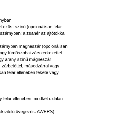
rnyban
ét ezüst színű (opcionálisan felár
 szárnyban; a zsanér az ajtótokkal
tószárnyban mágneszár (opcionálisan
vagy fürdőszobai zárszerkezettel
vagy arany színű mágneszár
, zárbetéttel, másodzárral vagy
san felár ellenében fekete vagy
y felár ellenében mindkét oldalán
pkivitelű üvegezés: AWERS)