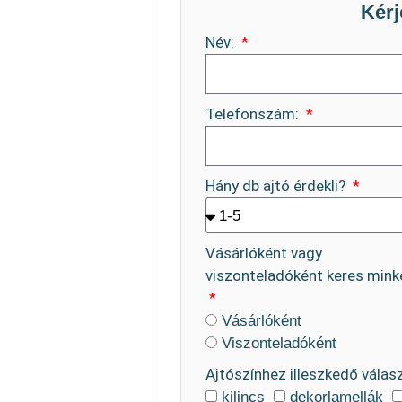
Kérj
Név:
Telefonszám:
Hány db ajtó érdekli?
Vásárlóként vagy
viszonteladóként keres mink
Vásárlóként
Viszonteladóként
Ajtószínhez illeszkedő válas
kilincs
dekorlamellák