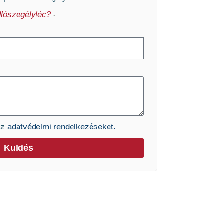
lószegélyléc?
-
az
adatvédelmi rendelkezéseket.
Küldés