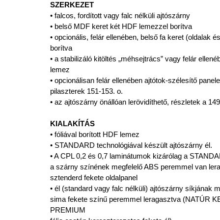
SZERKEZET
• falcos, fordított vagy falc nélküli ajtószárny
• belső MDF keret két HDF lemezzel borítva
• opcionális, felár ellenében, belső fa keret (oldalak 
borítva
• a stabilizáló kitöltés „méhsejtrács” vagy felár ellené
lemez
• opcionálisan felár ellenében ajtótok-szélesítő panel
pilaszterek 151-153. o.
• az ajtószárny önállóan lerövidíthető, részletek a 149
KIALAKÍTÁS
• fóliával borított HDF lemez
• STANDARD technológiával készült ajtószárny él.
• A CPL 0,2 és 0,7 laminátumok kizárólag a STANDA
a szárny színének megfelelő ABS peremmel van lerag
sztenderd fekete oldalpanel
• él (standard vagy falc nélküli) ajtószárny síkjának
sima fekete színű peremmel leragasztva (NAT
PREMIUM