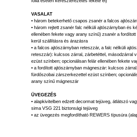
fólia esetén kereszterezetes fekete él)
VASALAT
• három betekerhető csapos zsanér a falcos ajtószá
• három rejtett zsanér falc nélküli ajtószárnyban és k
ellenében fekete vagy arany színű) zsanér a fordított
kerül szállításra és árazásra
• a falcos ajtószárnyban reteszzár, a falc nélküli aj
reteszzár): kulcsos zárral, zárbetéttel, másodzárral 
ezüst színben; opcionálisan felár ellenében fekete 
• a fordított ajtószárnyban mágneszár: kulcsos zárral
fürdőszobai zárszerkezettel ezüst színben; opcionáli
arany színű mágneszár
ÜVEGEZÉS
• alapkivitelben edzett decormat tejüveg, átlátszó vag
sima VSG 221 biztonsági tejüveg
• az üvegezés megfordítható REWERS típusúra (ala