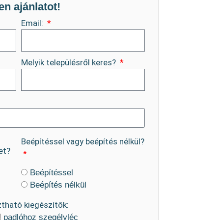
en ajánlatot!
Email:
Melyik településről keres?
Beépítéssel vagy beépítés nélkül?
et?
Beépítéssel
Beépítés nélkül
ztható kiegészítők:
padlóhoz szegélyléc