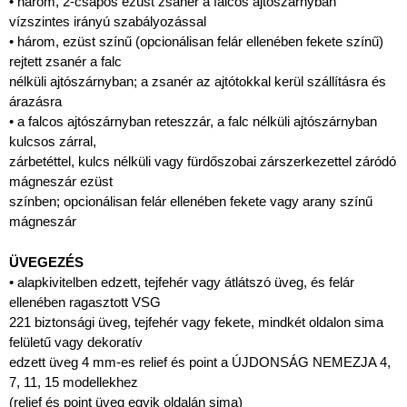
• három, 2-csapos ezüst zsanér a falcos ajtószárnyban
vízszintes irányú szabályozással
• három, ezüst színű (opcionálisan felár ellenében fekete színű)
rejtett zsanér a falc
nélküli ajtószárnyban; a zsanér az ajtótokkal kerül szállításra és
árazásra
• a falcos ajtószárnyban reteszzár, a falc nélküli ajtószárnyban
kulcsos zárral,
zárbetéttel, kulcs nélküli vagy fürdőszobai zárszerkezettel záródó
mágneszár ezüst
színben; opcionálisan felár ellenében fekete vagy arany színű
mágneszár
ÜVEGEZÉS
• alapkivitelben edzett, tejfehér vagy átlátszó üveg, és felár
ellenében ragasztott VSG
221 biztonsági üveg, tejfehér vagy fekete, mindkét oldalon sima
felületű vagy dekoratív
edzett üveg 4 mm-es relief és point a ÚJDONSÁG NEMEZJA 4,
7, 11, 15 modellekhez
(relief és point üveg egyik oldalán sima)