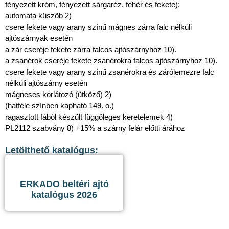
fényezett króm, fényezett sárgaréz, fehér és fekete);
automata küszöb 2)
csere fekete vagy arany színű mágnes zárra falc nélküli
ajtószárnyak esetén
a zár cseréje fekete zárra falcos ajtószárnyhoz 10).
a zsanérok cseréje fekete zsanérokra falcos ajtószárnyhoz 10).
csere fekete vagy arany színű zsanérokra és zárólemezre falc
nélküli ajtószárny esetén
mágneses korlátozó (ütköző) 2)
(hatféle színben kapható 149. o.)
ragasztott fából készült függőleges keretelemek 4)
PL2112 szabvány 8) +15% a szárny felár előtti árához
Letölthető katalógus:
ERKADO beltéri ajtó
katalógus 2026