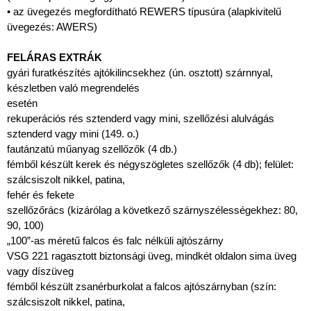
• az üvegezés megfordítható REWERS típusúra (alapkivitelű
üvegezés: AWERS)
FELÁRAS EXTRÁK
gyári furatkészítés ajtókilincsekhez (ún. osztott) szárnnyal,
készletben való megrendelés
esetén
rekuperációs rés sztenderd vagy mini, szellőzési alulvágás
sztenderd vagy mini (149. o.)
fautánzatú műanyag szellőzők (4 db.)
fémből készült kerek és négyszögletes szellőzők (4 db); felület:
szálcsiszolt nikkel, patina,
fehér és fekete
szellőzőrács (kizárólag a következő szárnyszélességekhez: 80,
90, 100)
„100”-as méretű falcos és falc nélküli ajtószárny
VSG 221 ragasztott biztonsági üveg, mindkét oldalon sima üveg
vagy díszüveg
fémből készült zsanérburkolat a falcos ajtószárnyban (szín:
szálcsiszolt nikkel, patina,