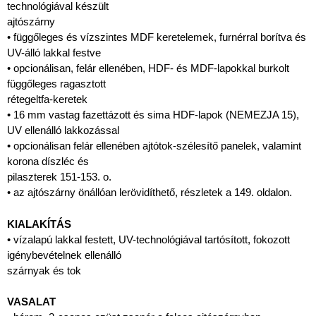
technológiával készült
ajtószárny
• függőleges és vízszintes MDF keretelemek, furnérral borítva és
UV-álló lakkal festve
• opcionálisan, felár ellenében, HDF- és MDF-lapokkal burkolt
függőleges ragasztott
rétegeltfa-keretek
• 16 mm vastag fazettázott és sima HDF-lapok (NEMEZJA 15),
UV ellenálló lakkozással
• opcionálisan felár ellenében ajtótok-szélesítő panelek, valamint
korona díszléc és
pilaszterek 151-153. o.
• az ajtószárny önállóan lerövidíthető, részletek a 149. oldalon.
KIALAKÍTÁS
• vízalapú lakkal festett, UV-technológiával tartósított, fokozott
igénybevételnek ellenálló
szárnyak és tok
VASALAT