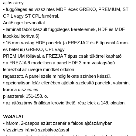
ajtószárny
• függőleges és vízszintes MDF lécek GREKO, PREMIUM, ST
CP L vagy ST CPL furnérral,
AntiFinger bevonattal
• laminált fából készült függőleges keretelemek, HDF és MDF
lapokkal borítva 6)
• 16 mm vastag HDF panelek (a FREZJA 2 és 6 típusnál 4 mm-
es betét is) GREKO, CPL vagy
PREMIUM fóliával, a FREZJA 7 típus csak tükörrel kapható
• a FREZJA 9 modellben a panel HDF 3 mm vastagságú
lemezből az üvegre mindkét oldalon
ragasztott. A panel széle mindig fekete színben készül.
• opcionálisan felár ellenében ajtótok-szélesítő panelek, valamint
korona díszléc és
pilaszterek 151-153. o.
• az ajtószárny önállóan lerövidíthető, részletek a 149. oldalon.
VASALAT
• három, 2-csapos ezüst zsanér a falcos ajtószárnyban
vízszintes irányú szabályozással