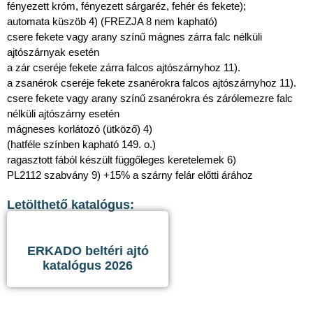
fényezett króm, fényezett sárgaréz, fehér és fekete);
automata küszöb 4) (FREZJA 8 nem kapható)
csere fekete vagy arany színű mágnes zárra falc nélküli
ajtószárnyak esetén
a zár cseréje fekete zárra falcos ajtószárnyhoz 11).
a zsanérok cseréje fekete zsanérokra falcos ajtószárnyhoz 11).
csere fekete vagy arany színű zsanérokra és zárólemezre falc
nélküli ajtószárny esetén
mágneses korlátozó (ütköző) 4)
(hatféle színben kapható 149. o.)
ragasztott fából készült függőleges keretelemek 6)
PL2112 szabvány 9) +15% a szárny felár előtti árához
Letölthető katalógus:
ERKADO beltéri ajtó
katalógus 2026