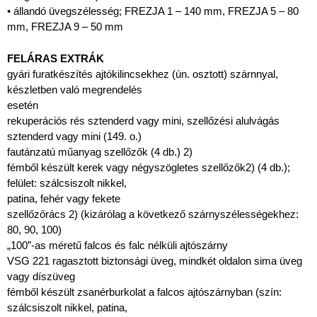
• állandó üvegszélesség; FREZJA 1 – 140 mm, FREZJA 5 – 80
mm, FREZJA 9 – 50 mm
FELÁRAS EXTRÁK
gyári furatkészítés ajtókilincsekhez (ún. osztott) szárnnyal,
készletben való megrendelés
esetén
rekuperációs rés sztenderd vagy mini, szellőzési alulvágás
sztenderd vagy mini (149. o.)
fautánzatú műanyag szellőzők (4 db.) 2)
fémből készült kerek vagy négyszögletes szellőzők2) (4 db.);
felület: szálcsiszolt nikkel,
patina, fehér vagy fekete
szellőzőrács 2) (kizárólag a következő szárnyszélességekhez:
80, 90, 100)
„100”-as méretű falcos és falc nélküli ajtószárny
VSG 221 ragasztott biztonsági üveg, mindkét oldalon sima üveg
vagy díszüveg
fémből készült zsanérburkolat a falcos ajtószárnyban (szín:
szálcsiszolt nikkel, patina,