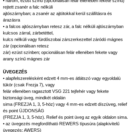
• három, ezüst színű (opcionálisan felár ellenében fekete színű)
rejtett zsanér a falc nélküli
ajtószárnyban; a zsanér az ajtótokkal kerül szállításra és
árazásra
• a falcos ajtószárnyban retesz zár, a falc nélküli ajtószárnyban
kulcsos zárral, zárbetéttel,
kulcs nélküli vagy fürdőszobai zárszerkezettel záródó mágnes
zár (opcionálisan retesz
zár) ezüst színben; opcionálisan felár ellenében fekete vagy
arany színű mágnes zár
ÜVEGEZÉS
• alapfelszerelésként edzett 4 mm-es átlátszó vagy egyoldalú
tükör (csak Frezja 7), vagy
felár ellenében ragasztott VSG 221 tejfehér vagy fekete
biztonsági üveg, mindkét oldalán
sima (FREZJA 1, 3, 5-höz) vagy 4 mm-es edzett díszüveg, relief
és point ÚJDONSÁG
(FREZJA 1, 3, 5-höz). Relief és point üveg az egyik oldalon sima.
• az üvegezés megfordítható REWERS típusúra (alapkivitelű
üvegezés: AWERS)