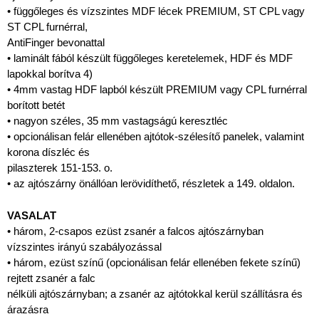
• függőleges és vízszintes MDF lécek PREMIUM, ST CPL vagy
ST CPL furnérral,
AntiFinger bevonattal
• laminált fából készült függőleges keretelemek, HDF és MDF
lapokkal borítva 4)
• 4mm vastag HDF lapból készült PREMIUM vagy CPL furnérral
borított betét
• nagyon széles, 35 mm vastagságú keresztléc
• opcionálisan felár ellenében ajtótok-szélesítő panelek, valamint
korona díszléc és
pilaszterek 151-153. o.
• az ajtószárny önállóan lerövidíthető, részletek a 149. oldalon.
VASALAT
• három, 2-csapos ezüst zsanér a falcos ajtószárnyban
vízszintes irányú szabályozással
• három, ezüst színű (opcionálisan felár ellenében fekete színű)
rejtett zsanér a falc
nélküli ajtószárnyban; a zsanér az ajtótokkal kerül szállításra és
árazásra