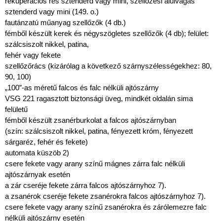
rekuperációs rés sztenderd vagy mini, szellőzési alulvágás
sztenderd vagy mini (149. o.)
fautánzatú műanyag szellőzők (4 db.)
fémből készült kerek és négyszögletes szellőzők (4 db); felület:
szálcsiszolt nikkel, patina,
fehér vagy fekete
szellőzőrács (kizárólag a következő szárnyszélességekhez: 80,
90, 100)
„100”-as méretű falcos és falc nélküli ajtószárny
VSG 221 ragasztott biztonsági üveg, mindkét oldalán sima
felületű
fémből készült zsanérburkolat a falcos ajtószárnyban
(szín: szálcsiszolt nikkel, patina, fényezett króm, fényezett
sárgaréz, fehér és fekete)
automata küszöb 2)
csere fekete vagy arany színű mágnes zárra falc nélküli
ajtószárnyak esetén
a zár cseréje fekete zárra falcos ajtószárnyhoz 7).
a zsanérok cseréje fekete zsanérokra falcos ajtószárnyhoz 7).
csere fekete vagy arany színű zsanérokra és zárólemezre falc
nélküli ajtószárny esetén