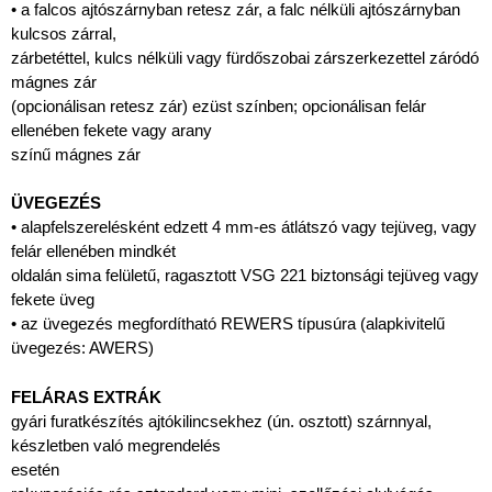
• a falcos ajtószárnyban retesz zár, a falc nélküli ajtószárnyban
kulcsos zárral,
zárbetéttel, kulcs nélküli vagy fürdőszobai zárszerkezettel záródó
mágnes zár
(opcionálisan retesz zár) ezüst színben; opcionálisan felár
ellenében fekete vagy arany
színű mágnes zár
ÜVEGEZÉS
• alapfelszerelésként edzett 4 mm-es átlátszó vagy tejüveg, vagy
felár ellenében mindkét
oldalán sima felületű, ragasztott VSG 221 biztonsági tejüveg vagy
fekete üveg
• az üvegezés megfordítható REWERS típusúra (alapkivitelű
üvegezés: AWERS)
FELÁRAS EXTRÁK
gyári furatkészítés ajtókilincsekhez (ún. osztott) szárnnyal,
készletben való megrendelés
esetén