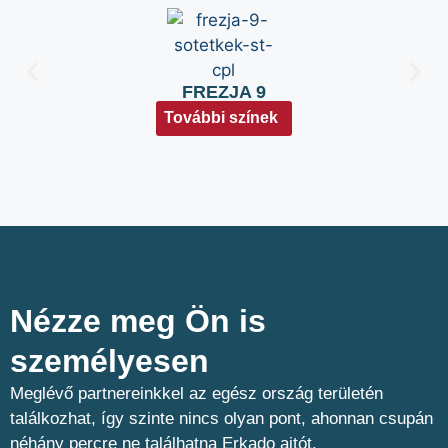
FREZJA 9
További színek
Nézze meg Ön is
személyesen​
Meglévő partnereinkkel az egész ország területén
találkozhat, így szinte nincs olyan pont, ahonnan csupán
néhány percre ne találhatna Erkado ajtót.