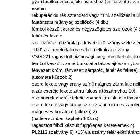
gyári furatkészítés ajtókilincsekhez (ún. osztott) sz
esetén
rekuperációs rés sztenderd vagy mini, szellőzési alu
fautánzatú műanyag szellőzők (4 db.)
fémből készült kerek és négyszögletes szellőzők (4 db)
fehér és fekete
szellőzőrács (kizárólag a következő szárnyszélessé
„100”-as méretű falcos és falc nélküli ajtószárny
VSG 221 ragasztott biztonsági üveg, mindkét oldalo
fémből készült zsanérburkolat a falcos ajtószárnyban (
fényezett króm, fényezett sárgaréz, fehér és fekete);
automata küszöb 2)
csere fekete vagy arany színű mágnes zárra falc nél
a zár cseréje fekete zárra falcos ajtószárnyhoz 10).
a zsanérok cseréje fekete zsanérokra falcos ajtószá
csere fekete vagy arany színű zsanérokra és zárólem
mágneses korlátozó (ütköző) 2)
(hatféle színben kapható 149. o.)
ragasztott fából készült függőleges keretelemek 4)
PL2112 szabvány 8) +15% a szárny felár előtti áráho