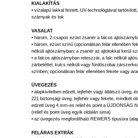
KIALAKÍTÁS
• vízalapú lakkal festett, UV-technológiával tartósított
szárnyak és tok
VASALAT
• három, 2-csapos ezüst zsanér a falcos ajtószárnyb
• három, ezüst színű (opcionálisan felár ellenében feke
nélküli ajtószárnyban; a zsanér az ajtótokkal kerül sz
• a falcos ajtószárnyban reteszzár, a falc nélküli ajt
zárbetéttel, kulcs nélküli vagy fürdőszobai zárszerk
színben; opcionálisan felár ellenében fekete vagy a
ÜVEGEZÉS
• alapkivitelben edzett, tejfehér vagy átlátszó üveg, 
221 biztonsági üveg, tejfehér vagy fekete, mindkét ol
edzett üveg 4 mm-es relief és point a ÚJDONSÁG N
(relief és point üveg egyik oldalán sima)
• az üvegezés megfordítható REWERS típusúra (ala
FELÁRAS EXTRÁK