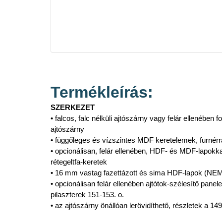
Termékleírás:
SZERKEZET
• falcos, falc nélküli ajtószárny vagy felár ellenében 
ajtószárny
• függőleges és vízszintes MDF keretelemek, furnérral
• opcionálisan, felár ellenében, HDF- és MDF-lapokka
rétegeltfa-keretek
• 16 mm vastag fazettázott és sima HDF-lapok (NEM
• opcionálisan felár ellenében ajtótok-szélesítő panel
pilaszterek 151-153. o.
• az ajtószárny önállóan lerövidíthető, részletek a 149