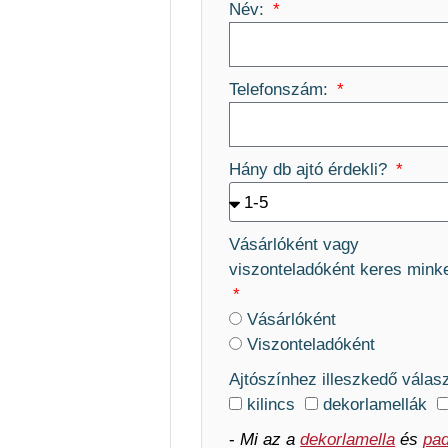
Név:
Telefonszám:
Hány db ajtó érdekli?
Vásárlóként vagy
viszonteladóként keres mink
Vásárlóként
Viszonteladóként
Ajtószínhez illeszkedő válas
kilincs
dekorlamellák
-
Mi az a
dekorlamella
és
pad