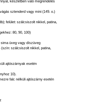
árnnyal, készletben való megrendelés
lvágás sztenderd vagy mini (149. o.)
; felület: szálcsiszolt nikkel, patina,
gekhez: 80, 90, 100)
n sima üveg vagy díszüveg
szín: szálcsiszolt nikkel, patina,
küli ajtószárnyak esetén
rnyhoz 10).
ezre falc nélküli ajtószárny esetén
z