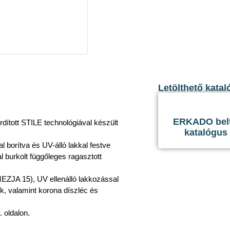
Letölthető katal
ERKADO belté
fordított STILE technológiával készült
katalógus
 borítva és UV-álló lakkal festve
l burkolt függőleges ragasztott
EZJA 15), UV ellenálló lakkozással
ek, valamint korona díszléc és
. oldalon.