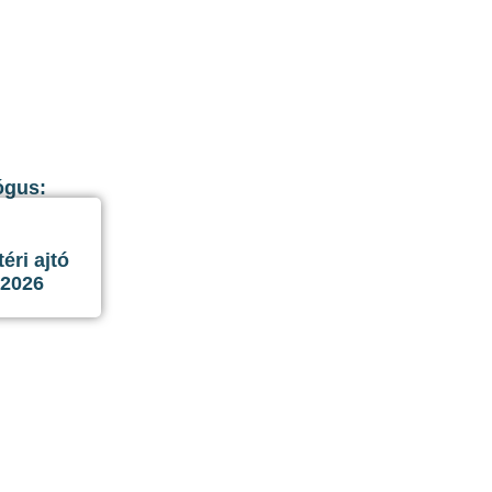
ógus:
ri ajtó
 2026