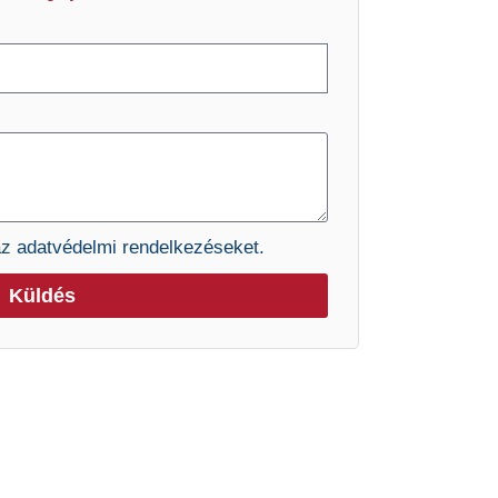
az
adatvédelmi rendelkezéseket.
Küldés