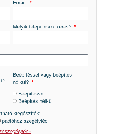
Email:
Melyik településről keres?
Beépítéssel vagy beépítés
et?
nélkül?
Beépítéssel
Beépítés nélkül
ztható kiegészítők:
padlóhoz szegélyléc
lószegélyléc?
-