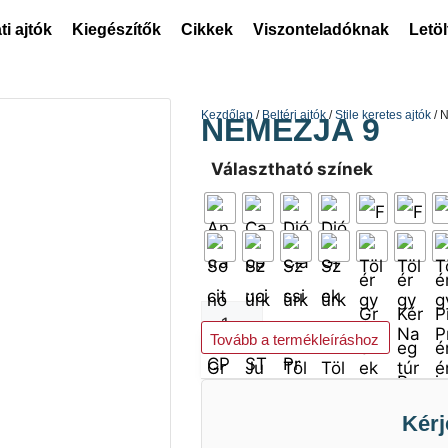
ti ajtók
Kiegészítők
Cikkek
Viszonteladóknak
Letö
Kezdőlap
/
Beltéri ajtók
/
Stile keretes ajtók
/ 
NEMEZJA 9
Választható színek
Kosárba teszem
Tovább a termékleíráshoz
Kérj