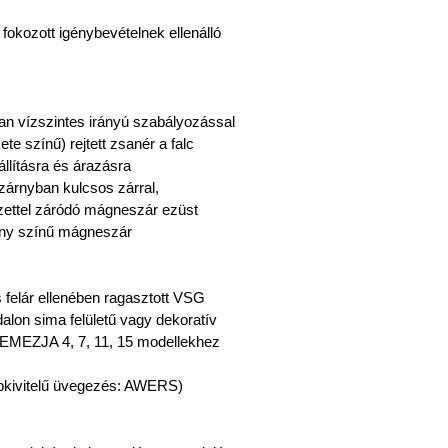
, fokozott igénybevételnek ellenálló
an vízszintes irányú szabályozással
te színű) rejtett zsanér a falc
állításra és árazásra
ószárnyban kulcsos zárral,
ezettel záródó mágneszár ezüst
rany színű mágneszár
és felár ellenében ragasztott VSG
dalon sima felületű vagy dekoratív
EMEZJA 4, 7, 11, 15 modellekhez
pkivitelű üvegezés: AWERS)