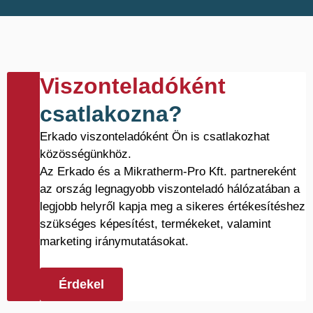
Viszonteladóként
csatlakozna?
Erkado viszonteladóként Ön is csatlakozhat
közösségünkhöz.
Az Erkado és a Mikratherm-Pro Kft. partnereként
az ország legnagyobb viszonteladó hálózatában a
legjobb helyről kapja meg a sikeres értékesítéshez
szükséges képesítést, termékeket, valamint
marketing iránymutatásokat.
Érdekel