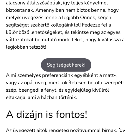
alacsony átlátszóságúak, így teljes kényelmet
biztosítanak. Amennyiben nem biztos benne, hogy
melyik üvegezés lenne a legjobb Önnek, kérjen
segítséget szakértő kollegáinktól! Fedezze fel a
különböző lehetőségeket, és tekintse meg az egyes
változatokat bemutató modelleket, hogy kiválassza a
legjobban tetszőt!
Segítséget kérek!
A mi személyes preferenciánk egyébként a matt-,
vagy az opál üveg, mert tökéletesen betölti szerepét:
szép, beengedi a fényt, és egyidejűleg kívülről
eltakarja, ami a házban történik.
A dizájn is fontos!
Az üvegezett ajtók rengeteg pozitívummal bírnak, így