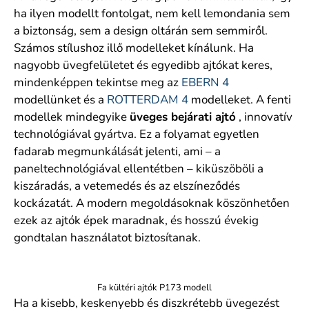
ha ilyen modellt fontolgat, nem kell lemondania sem
a biztonság, sem a design oltárán sem semmiről.
Számos stílushoz illő modelleket kínálunk. Ha
nagyobb üvegfelületet és egyedibb ajtókat keres,
mindenképpen tekintse meg az
EBERN 4
modellünket és a
ROTTERDAM 4
modelleket. A fenti
modellek mindegyike
üveges bejárati ajtó
, innovatív
technológiával gyártva. Ez a folyamat egyetlen
fadarab megmunkálását jelenti, ami – a
paneltechnológiával ellentétben – kiküszöböli a
kiszáradás, a vetemedés és az elszíneződés
kockázatát. A modern megoldásoknak köszönhetően
ezek az ajtók épek maradnak, és hosszú évekig
gondtalan használatot biztosítanak.
Fa kültéri ajtók P173 modell
Ha a kisebb, keskenyebb és diszkrétebb üvegezést