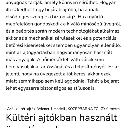
anyagnak tartják, amely könnyen sérülhet. Hogyan
illeszkedhet t egy bejárati ajtóba, ha annak
elsődleges szerepe a biztonság? Ha a gyártó
megfelelően gondoskodik a kiváló minőségű üvegről,
és a beépítés során modern technológiákat alkalmaz,
akkor az a mechanikai sérülésekkel és a potenciális
betörési kísérletekkel szemben ugyanolyan ellenálló,
mint az ajtógyártásban hagyományosan használt
más anyagok. A hőmérséklet-változások sem
befolyásolják a tartósságát és a teljesítményét. Ez azt
jelenti, hogy ha üvegezett ajtót keres, akkor ezek
miatt semmiképp sem kell aggódnia. Tehát a bejárat
lehet egyszerre biztonságos és stílusos is.
Acél kültéri ajtók, Wiener 1 modell , KÖZÉPBARNA TÖLGY furnérral
Kültéri ajtókban használt