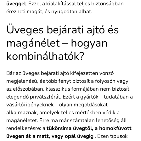
üveggel
. Ezzel a kialakítással teljes biztonságban
érezheti magát, és nyugodtan alhat.
Üveges bejárati ajtó és
magánélet – hogyan
kombinálhatók?
Bár az üveges bejárati ajtó kifejezetten vonzó
megjelenésű, és több fényt biztosít a folyosón vagy
az előszobában, klasszikus formájában nem biztosít
elegendő privátszférát. Ezért a gyártók – tudatában a
vásárlói igényeknek – olyan megoldásokat
alkalmaznak, amelyek teljes mértékben védik a
magánéletet. Erre ma már számtalan lehetőség áll
rendelkezésre: a
tükörsima üvegtől, a homokfúvott
üvegen át a matt, vagy opál üvegig
. Ezen típusok