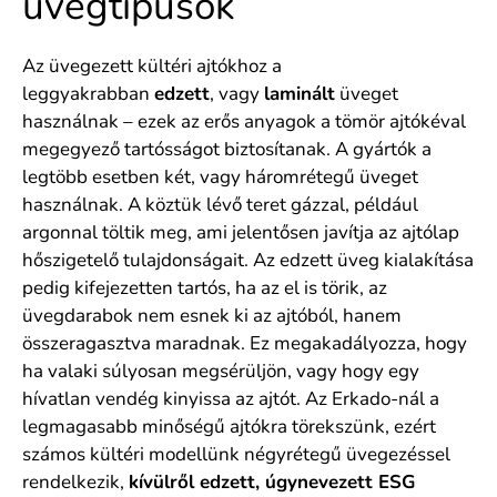
üvegtípusok
Az üvegezett kültéri ajtókhoz a
leggyakrabban
edzett
, vagy
laminált
üveget
használnak – ezek az erős anyagok a tömör ajtókéval
megegyező tartósságot biztosítanak. A gyártók a
legtöbb esetben két, vagy háromrétegű üveget
használnak. A köztük lévő teret gázzal, például
argonnal töltik meg, ami jelentősen javítja az ajtólap
hőszigetelő tulajdonságait. Az edzett üveg kialakítása
pedig kifejezetten tartós, ha az el is törik, az
üvegdarabok nem esnek ki az ajtóból, hanem
összeragasztva maradnak. Ez megakadályozza, hogy
ha valaki súlyosan megsérüljön, vagy hogy egy
hívatlan vendég kinyissa az ajtót. Az Erkado-nál a
legmagasabb minőségű ajtókra törekszünk, ezért
számos kültéri modellünk négyrétegű üvegezéssel
rendelkezik,
kívülről edzett, úgynevezett ESG