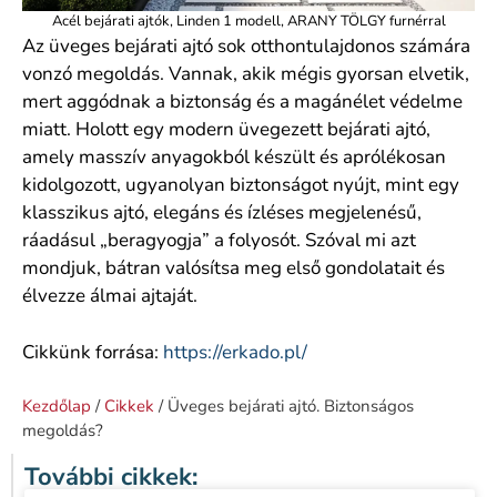
Acél bejárati ajtók, Linden 1 modell, ARANY TÖLGY furnérral
Az üveges bejárati ajtó sok otthontulajdonos számára
vonzó megoldás. Vannak, akik mégis gyorsan elvetik,
mert aggódnak a biztonság és a magánélet védelme
miatt. Holott egy modern üvegezett bejárati ajtó,
amely masszív anyagokból készült és aprólékosan
kidolgozott, ugyanolyan biztonságot nyújt, mint egy
klasszikus ajtó, elegáns és ízléses megjelenésű,
ráadásul „beragyogja” a folyosót. Szóval mi azt
mondjuk, bátran valósítsa meg első gondolatait és
élvezze álmai ajtaját.
Cikkünk forrása:
https://erkado.pl/
Kezdőlap
/
Cikkek
/ Üveges bejárati ajtó. Biztonságos
megoldás?
További cikkek: