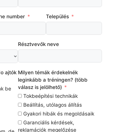
ne number
Település
Résztvevők neve
o ajtók
Milyen témák érdekelnék
leginkább a tréningen? (több
válasz is jelölhető)
nk be
Tokbeépítési technikák
Beállítás, utólagos állítás
Gyakori hibák és megoldásaik
Garanciális kérdések,
reklamációk megelőzése
em, de