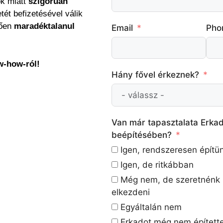
ók miatt
szigorúan
etét befizetésével válik
tően
maradéktalanul
Email
Pho
w-how-ról!
Hány fővel érkeznek?
Van már tapasztalata Erkad
beépítésében?
Igen, rendszeresen építü
Igen, de ritkábban
Még nem, de szeretnénk
elkezdeni
Egyáltalán nem
Erkadot még nem épített