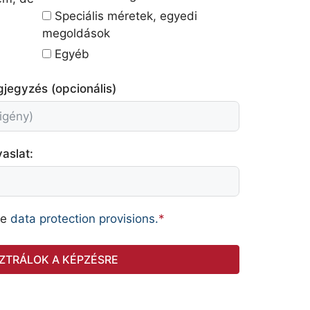
Speciális méretek, egyedi
megoldások
Egyéb
jegyzés (opcionális)
aslat:
he
data protection provisions.
*
ZTRÁLOK A KÉPZÉSRE