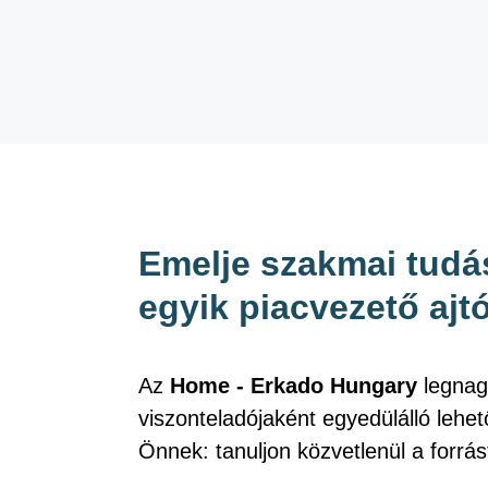
Emelje szakmai tudás
egyik piacvezető ajt
Az
Home - Erkado Hungary
legna
viszonteladójaként egyedülálló lehet
Önnek: tanuljon közvetlenül a forrás