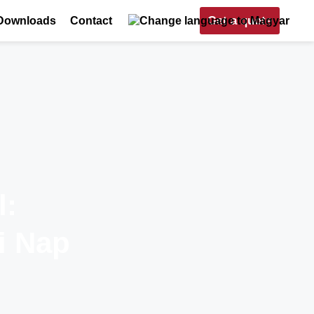
Get a quote
Downloads
Contact
l:
i Nap