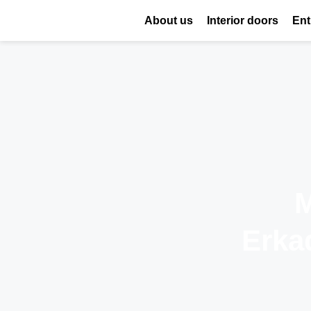
About us
Interior doors
Ent
M
Erka