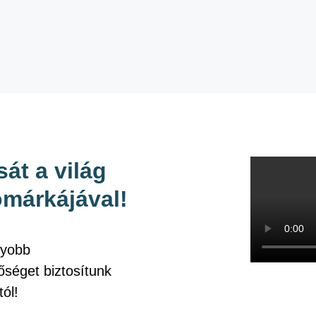
át a világ
ómárkájával!
gyobb
őséget biztosítunk
tól!