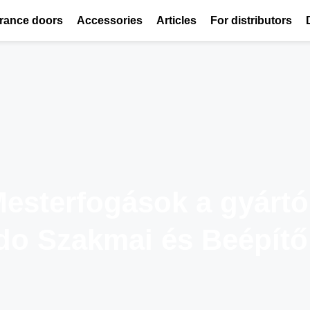
rance doors
Accessories
Articles
For distributors
esterfogások a gyártó
do Szakmai és Beépítő