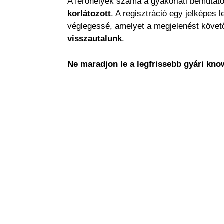
A férőhelyek száma a gyakorlati bemutat
korlátozott
. A regisztráció egy jelképes l
véglegessé, amelyet a megjelenést köve
visszautalunk
.
Ne maradjon le a legfrissebb gyári kno