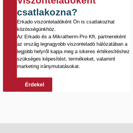
Viszonteladóként
csatlakozna?
Erkado viszonteladóként Ön is csatlakozhat
közösségünkhöz.
Az Erkado és a Mikratherm-Pro Kft. partnereként
az ország legnagyobb viszonteladó hálózatában a
legjobb helyről kapja meg a sikeres értékesítéshez
szükséges képesítést, termékeket, valamint
marketing iránymutatásokat.
Érdekel