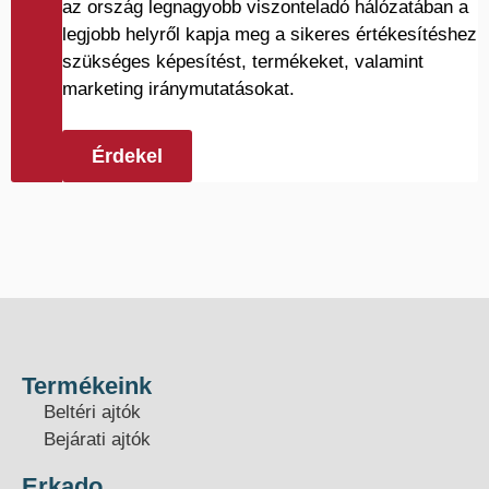
az ország legnagyobb viszonteladó hálózatában a
legjobb helyről kapja meg a sikeres értékesítéshez
szükséges képesítést, termékeket, valamint
marketing iránymutatásokat.
Érdekel
Termékeink
Beltéri ajtók
Bejárati ajtók
Erkado