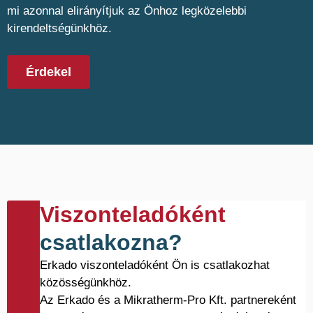
mi azonnal elirányítjuk az Önhoz legközelebbi
kirendeltségünkhöz.
Érdekel
Viszonteladóként
csatlakozna?
Erkado viszonteladóként Ön is csatlakozhat
közösségünkhöz.
Az Erkado és a Mikratherm-Pro Kft. partnereként