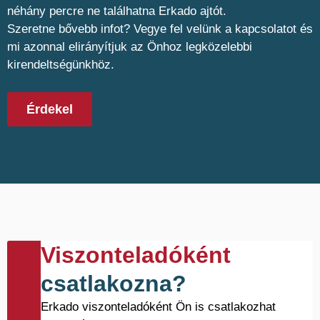
néhány percre ne találhatna Erkado ajtót.
Szeretne bővebb infot? Vegye fel velünk a kapcsolatot és
mi azonnal elirányítjuk az Önhoz legközelebbi
kirendeltségünkhöz.
Érdekel
Viszonteladóként
csatlakozna?
Erkado viszonteladóként Ön is csatlakozhat