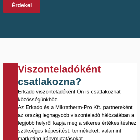
Érdekel
Viszonteladóként
csatlakozna?
Erkado viszonteladóként Ön is csatlakozhat
közösségünkhöz.
Az Erkado és a Mikratherm-Pro Kft. partnereként
az ország legnagyobb viszonteladó hálózatában a
legjobb helyről kapja meg a sikeres értékesítéshez
szükséges képesítést, termékeket, valamint
marketing iránymutatásokat.