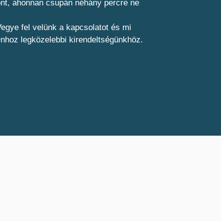
pont, ahonnan csupán néhány percre ne
egye fel velünk a kapcsolatot és mi
Önhoz legközelebbi kirendeltségünkhöz.