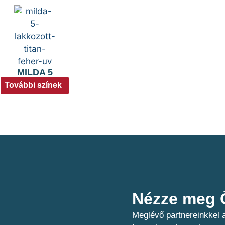
MILDA 5
További színek
Nézze meg Ö
Meglévő partnereinkkel a