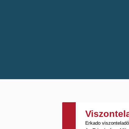
Viszonte
Erkado viszontelad