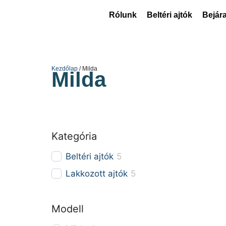
Rólunk
Beltéri ajtók
Bejára
Kezdőlap
/ Milda
Milda
Kategória
Beltéri ajtók
5
Lakkozott ajtók
5
Modell