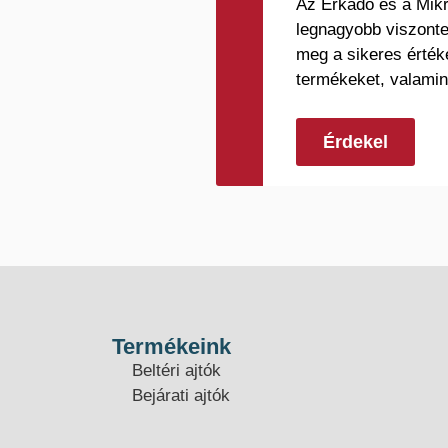
Az Erkado és a Mikr
legnagyobb viszonte
meg a sikeres érték
termékeket, valamin
Érdekel
Termékeink
Beltéri ajtók
Bejárati ajtók