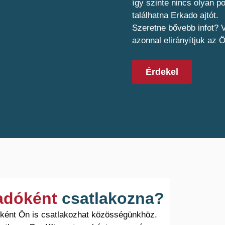
így szinte nincs olyan 
találhatna Erkado ajtót.
Szeretne bővebb infot? V
azonnal elirányítjuk az 
Érdekel
ladóként
csatlakozna?
óként Ön is csatlakozhat közösségünkhöz.