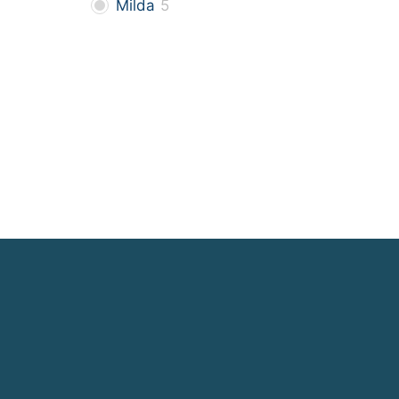
Milda
5