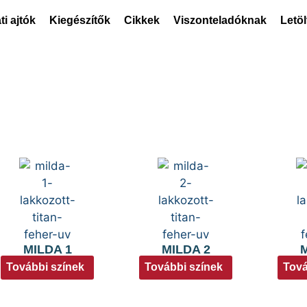
ti ajtók
Kiegészítők
Cikkek
Viszonteladóknak
Letö
MILDA 1
MILDA 2
M
További színek
További színek
Tová