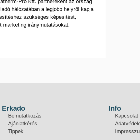
atherm-Pro Kft. partnereként az ország
ladó hálózatában a legjobb helyről kapja
esítéshez szükséges képesítést,
t marketing iránymutatásokat.
Erkado
Info
Bemutatkozás
Kapcsolat
Ajánlatkérés
Adatvédel
Tippek
Impressz