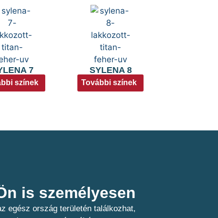
YLENA 7
SYLENA 8
bbi színek
További színek
n is személyesen​
z egész ország területén találkozhat,