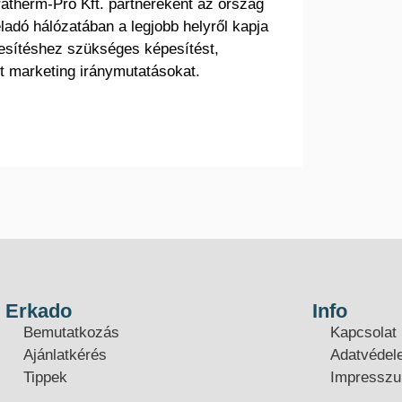
atherm-Pro Kft. partnereként az ország
ladó hálózatában a legjobb helyről kapja
esítéshez szükséges képesítést,
t marketing iránymutatásokat.
Erkado
Info
Bemutatkozás
Kapcsolat
Ajánlatkérés
Adatvédel
Tippek
Impressz