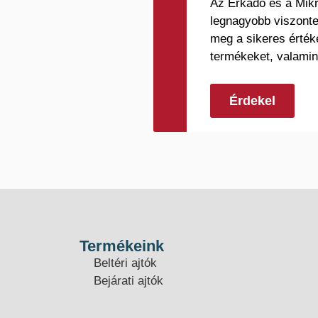
Az Erkado és a Mikr
legnagyobb viszonte
meg a sikeres érték
termékeket, valamin
Érdekel
Termékeink
Beltéri ajtók
Bejárati ajtók