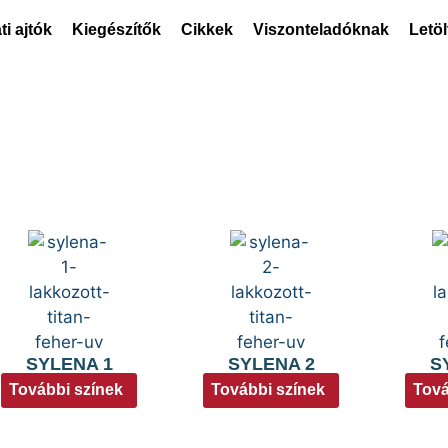
ti ajtók
Kiegészítők
Cikkek
Viszonteladóknak
Letö
SYLENA 1
SYLENA 2
S
További színek
További színek
Tová