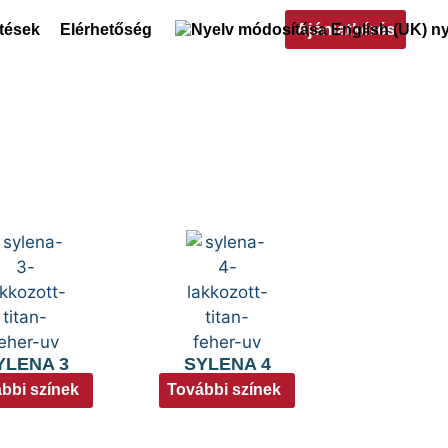
Ajánlatkérés
ltések
Elérhetőség
YLENA 3
SYLENA 4
bbi színek
További színek