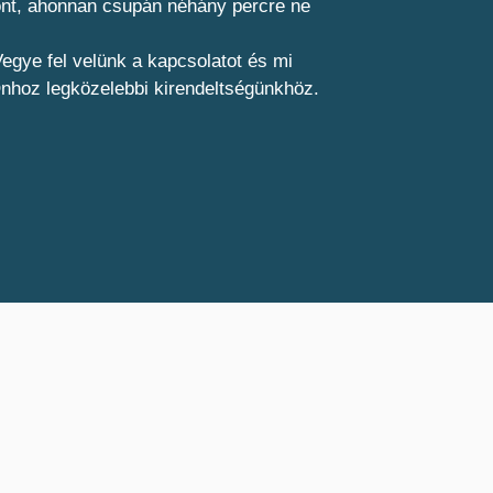
pont, ahonnan csupán néhány percre ne
egye fel velünk a kapcsolatot és mi
Önhoz legközelebbi kirendeltségünkhöz.