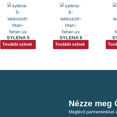
SYLENA 5
SYLENA 6
S
További színek
További színek
Tová
Nézze meg Ö
Meglévő partnereinkkel a