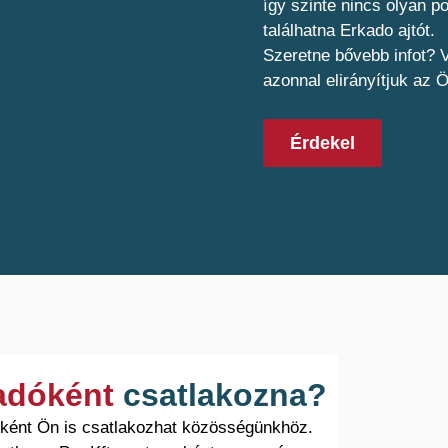
így szinte nincs olyan 
találhatna Erkado ajtót.
Szeretne bővebb infot? V
azonnal elirányítjuk az 
Érdekel
ladóként
csatlakozna?
óként Ön is csatlakozhat közösségünkhöz.