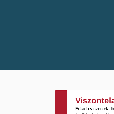
Viszonte
Erkado viszontelad