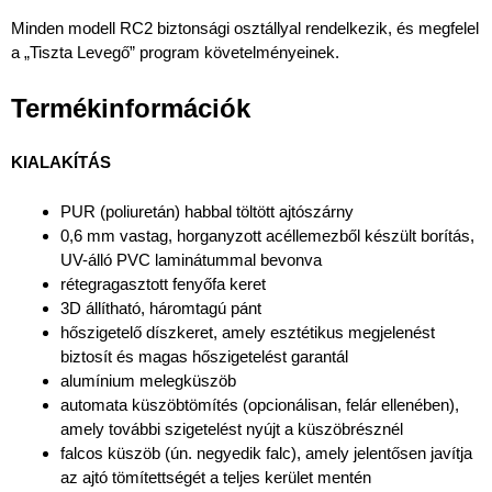
Minden modell RC2 biztonsági osztállyal rendelkezik, és megfelel
a „Tiszta Levegő” program követelményeinek.
Termékinformációk
KIALAKÍTÁS
PUR (poliuretán) habbal töltött ajtószárny
0,6 mm vastag, horganyzott acéllemezből készült borítás,
UV-álló PVC laminátummal bevonva
rétegragasztott fenyőfa keret
3D állítható, háromtagú pánt
hőszigetelő díszkeret, amely esztétikus megjelenést
biztosít és magas hőszigetelést garantál
alumínium melegküszöb
automata küszöbtömítés (opcionálisan, felár ellenében),
amely további szigetelést nyújt a küszöbrésznél
falcos küszöb (ún. negyedik falc), amely jelentősen javítja
az ajtó tömítettségét a teljes kerület mentén