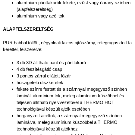
alumínium pánttakarók fekete, ezüst vagy óarany színben
(alapfelszereltség)
alumínium vagy acél tok
ALAPFELSZERELTSÉG
PUR habbal töltött, négyoldali falcos ajtószárny, rétegragasztott fa
kerettel, felszerelve:
3 db 3D állítható pánt és pánttakaró
4 db feszítésgátló csap
3 pontos zárral ellátott főzár
hőszigetelő díszkeretek
fekete színre festett és a szárnnyal megegyező színben
laminált alumínium tok, meleg alumínium küszöbbel és
teljesen állítható nyelvvezetővel a THERMO HOT
technológiával készült ajtók esetében
horganyzott acéltok, a szárnnyal megegyező színben
laminálva, meleg alumínium küszöbbel a THERMO
technológiával készült ajtókhoz