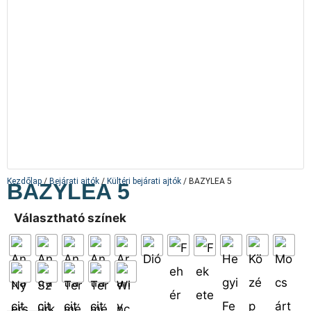
Kezdőlap
/
Bejárati ajtók
/
Kültéri bejárati ajtók
/ BAZYLEA 5
BAZYLEA 5
Választható színek