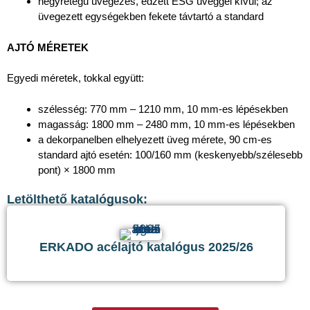
négyrétegű üvegezés, edzett ESG üveggel kívül; az
üvegezett egységekben fekete távtartó a standard
AJTÓ MÉRETEK
Egyedi méretek, tokkal együtt:
szélesség: 770 mm – 1210 mm, 10 mm-es lépésekben
magasság: 1800 mm – 2480 mm, 10 mm-es lépésekben
a dekorpanelben elhelyezett üveg mérete, 90 cm-es
standard ajtó esetén: 100/160 mm (keskenyebb/szélesebb
pont) × 1800 mm
Letölthető katalógusok:
ERKADO acélajtó katalógus 2025/26