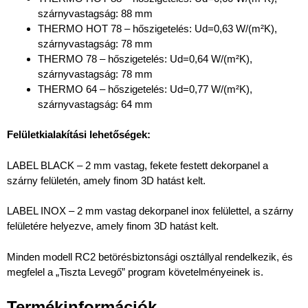
szárnyvastagság: 88 mm
THERMO HOT 78 – hőszigetelés: Ud=0,63 W/(m²K),
szárnyvastagság: 78 mm
THERMO 78 – hőszigetelés: Ud=0,64 W/(m²K),
szárnyvastagság: 78 mm
THERMO 64 – hőszigetelés: Ud=0,77 W/(m²K),
szárnyvastagság: 64 mm
Felületkialakítási lehetőségek:
LABEL BLACK – 2 mm vastag, fekete festett dekorpanel a
szárny felületén, amely finom 3D hatást kelt.
LABEL INOX – 2 mm vastag dekorpanel inox felülettel, a szárny
felületére helyezve, amely finom 3D hatást kelt.
Minden modell RC2 betörésbiztonsági osztállyal rendelkezik, és
megfelel a „Tiszta Levegő” program követelményeinek is.
Termékinformációk