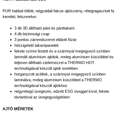
PUR habbal töltött, négyoldali falcos ajtószárny, rétegragasztott fa
kerettel, felszerelve:
3 db 3D állítható pánt és pánttakaró
4 db biztonsági csap
3 pontos zárrendszerrel ellátott főzár
hőszigetelő takarópanelek
fekete színre festett és a szárnnyal megegyező színben
laminált alumínium ajtótok, meleg alumínium küszöbbel és
teljesen állítható zárlemezzel a THERMO HOT
technológiával készült ajtók esetében
horganyzott acéltok, a szárnnyal megegyező színben
laminálva, meleg alumínium küszöbbel a THERMO
technológiával készült ajtókhoz
négyrétegű üvegezés, edzett ESG üveggel kívül, fekete
távtartóval az üvegegységekben
AJTÓ MÉRETEK