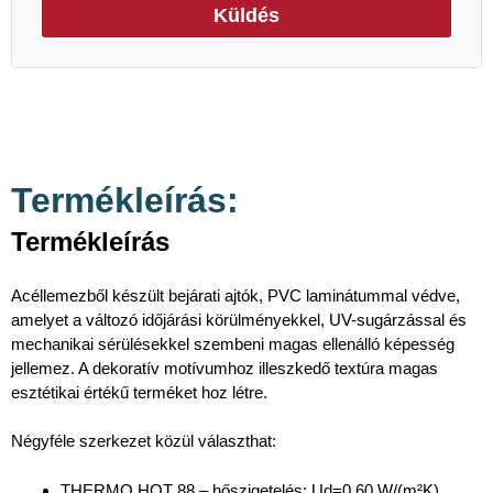
Küldés
Termékleírás:
Termékleírás
Acéllemezből készült bejárati ajtók, PVC laminátummal védve,
amelyet a változó időjárási körülményekkel, UV-sugárzással és
mechanikai sérülésekkel szembeni magas ellenálló képesség
jellemez. A dekoratív motívumhoz illeszkedő textúra magas
esztétikai értékű terméket hoz létre.
Négyféle szerkezet közül választhat:
THERMO HOT 88 – hőszigetelés: Ud=0,60 W/(m²K),