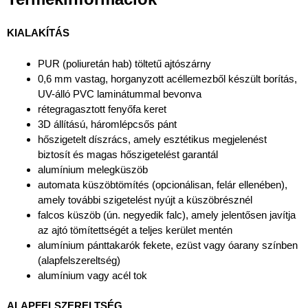
KIALAKÍTÁS
PUR (poliuretán hab) töltetű ajtószárny
0,6 mm vastag, horganyzott acéllemezből készült borítás,
UV-álló PVC laminátummal bevonva
rétegragasztott fenyőfa keret
3D állítású, háromlépcsős pánt
hőszigetelt díszrács, amely esztétikus megjelenést
biztosít és magas hőszigetelést garantál
alumínium melegküszöb
automata küszöbtömítés (opcionálisan, felár ellenében),
amely további szigetelést nyújt a küszöbrésznél
falcos küszöb (ún. negyedik falc), amely jelentősen javítja
az ajtó tömítettségét a teljes kerület mentén
alumínium pánttakarók fekete, ezüst vagy óarany színben
(alapfelszereltség)
alumínium vagy acél tok
ALAPFELSZERELTSÉG