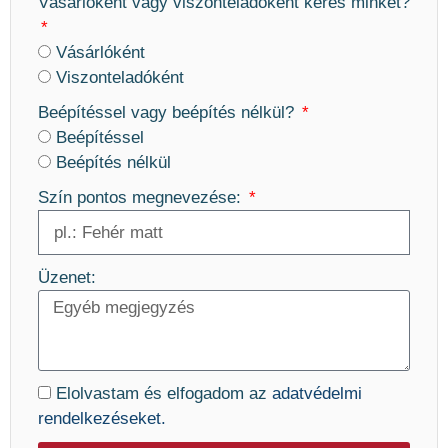
Vásárlóként vagy viszonteladóként keres minket?
Vásárlóként
Viszonteladóként
Beépítéssel vagy beépítés nélkül?
Beépítéssel
Beépítés nélkül
Szín pontos megnevezése:
Üzenet:
Elolvastam és elfogadom az
adatvédelmi
rendelkezéseket.