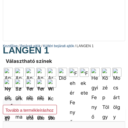
Kezdőlap
/
Bejárati ajtók
/
Kültéri bejárati ajtók
/ LANGEN 1
LANGEN 1
Választható színek
Kosárba teszem
Tovább a termékleíráshoz