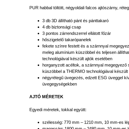
PUR habbal töltött, négyoldali falcos ajtószárny, rétegr
3 db 3D állítható pánt és pánttakaró
4 db biztonsági csap
3 pontos zárrendszerrel ellátott főzár
hőszigetelő takarópanelek
fekete színre festett és a szárnnyal megegyez
meleg alumínium küszöbbel és teljesen állí
technológiával készült ajtók esetében
horganyzott acéltok, a szárnnyal megegyező 
küszöbbel a THERMO technológiával készült 
négyrétegű üvegezés, edzett ESG üveggel kívü
üvegegységekben
AJTÓ MÉRETEK
Egyedi méretek, tokkal együtt:
szélesség: 770 mm – 1210 mm, 10 mm-es lé
magasság: 1800 mm – 2480 mm, 10 mm-es 