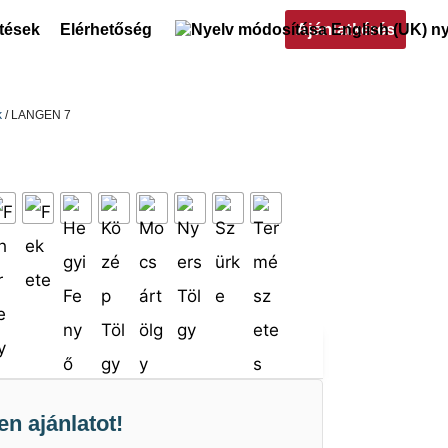
Ajánlatkérés
ltések
Elérhetőség
k
/ LANGEN 7
en ajánlatot!