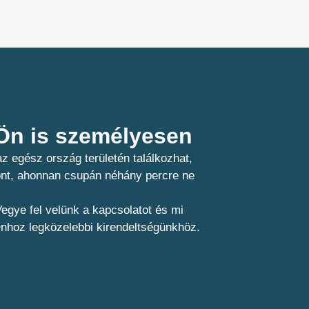
n is személyesen​
z egész ország területén találkozhat,
pont, ahonnan csupán néhány percre ne
egye fel velünk a kapcsolatot és mi
Önhoz legközelebbi kirendeltségünkhöz.