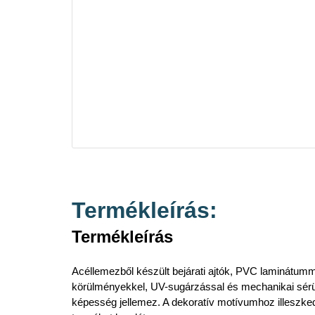
Termékleírás:
Termékleírás
Acéllemezből készült bejárati ajtók, PVC laminátumma
körülményekkel, UV-sugárzással és mechanikai sérü
képesség jellemez. A dekoratív motívumhoz illeszked