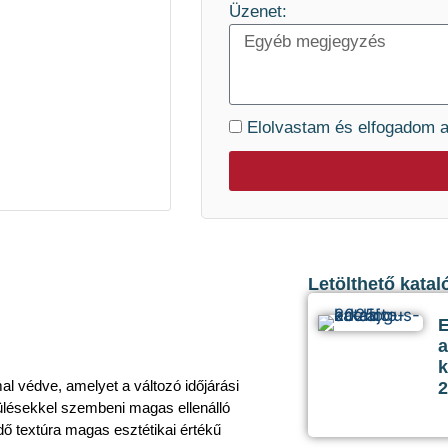
Üzenet:
Elolvastam és elfogadom 
Letölthető kata
a
k
l védve, amelyet a változó időjárási
2
lésekkel szembeni magas ellenálló
ő textúra magas esztétikai értékű