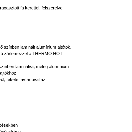
agasztott fa kerettel, felszerelve:
ő színben laminált alumínium ajtótok,
tható zárlemezzel a THERMO HOT
színben laminálva, meleg alumínium
ajtókhoz
l, fekete távtartóval az
pésekben
lépésekben