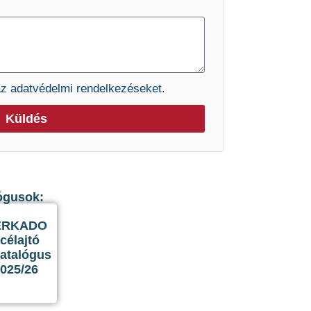
az
adatvédelmi rendelkezéseket.
Küldés
lógusok:
ERKADO
célajtó
atalógus
025/26