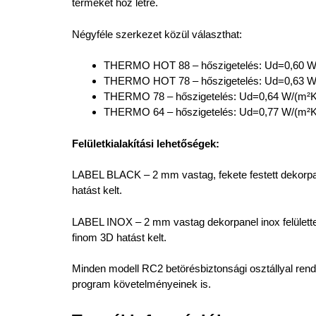
terméket hoz létre.
Négyféle szerkezet közül választhat:
THERMO HOT 88 – hőszigetelés: Ud=0,60 W/
THERMO HOT 78 – hőszigetelés: Ud=0,63 W/
THERMO 78 – hőszigetelés: Ud=0,64 W/(m²K
THERMO 64 – hőszigetelés: Ud=0,77 W/(m²K
Felületkialakítási lehetőségek:
LABEL BLACK – 2 mm vastag, fekete festett dekorpan
hatást kelt.
LABEL INOX – 2 mm vastag dekorpanel inox felülettel
finom 3D hatást kelt.
Minden modell RC2 betörésbiztonsági osztállyal rende
program követelményeinek is.