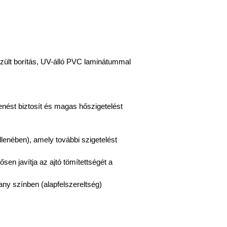
zült borítás, UV-álló PVC laminátummal
enést biztosít és magas hőszigetelést
llenében), amely további szigetelést
ősen javítja az ajtó tömítettségét a
any színben (alapfelszereltség)