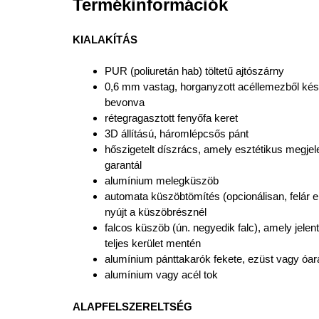
Termékinformációk
KIALAKÍTÁS
PUR (poliuretán hab) töltetű ajtószárny
0,6 mm vastag, horganyzott acéllemezből kés
bevonva
rétegragasztott fenyőfa keret
3D állítású, háromlépcsős pánt
hőszigetelt díszrács, amely esztétikus megjel
garantál
alumínium melegküszöb
automata küszöbtömítés (opcionálisan, felár e
nyújt a küszöbrésznél
falcos küszöb (ún. negyedik falc), amely jelent
teljes kerület mentén
alumínium pánttakarók fekete, ezüst vagy óar
alumínium vagy acél tok
ALAPFELSZERELTSÉG