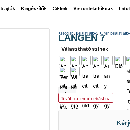
ti ajtók
Kiegészítők
Cikkek
Viszonteladóknak
Letö
Kezdőlap
/
Bejárati ajtók
/
Kültéri bejárati ajtó
LANGEN 7
Választható színek
Kosárba teszem
Tovább a termékleíráshoz
Kérj