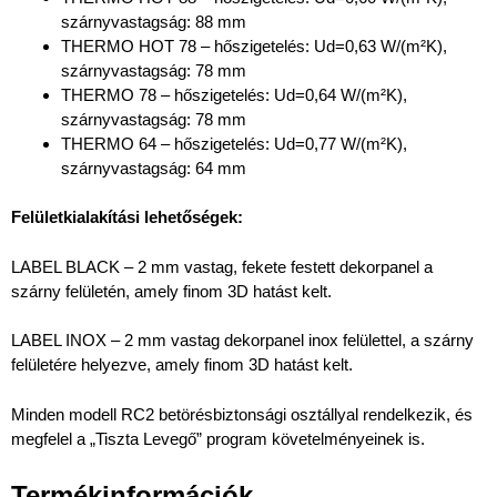
szárnyvastagság: 88 mm
THERMO HOT 78 – hőszigetelés: Ud=0,63 W/(m²K),
szárnyvastagság: 78 mm
THERMO 78 – hőszigetelés: Ud=0,64 W/(m²K),
szárnyvastagság: 78 mm
THERMO 64 – hőszigetelés: Ud=0,77 W/(m²K),
szárnyvastagság: 64 mm
Felületkialakítási lehetőségek:
LABEL BLACK – 2 mm vastag, fekete festett dekorpanel a
szárny felületén, amely finom 3D hatást kelt.
LABEL INOX – 2 mm vastag dekorpanel inox felülettel, a szárny
felületére helyezve, amely finom 3D hatást kelt.
Minden modell RC2 betörésbiztonsági osztállyal rendelkezik, és
megfelel a „Tiszta Levegő” program követelményeinek is.
Termékinformációk