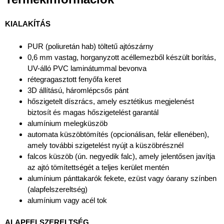
KIALAKÍTÁS
PUR (poliuretán hab) töltetű ajtószárny
0,6 mm vastag, horganyzott acéllemezből készült borítás,
UV-álló PVC laminátummal bevonva
rétegragasztott fenyőfa keret
3D állítású, háromlépcsős pánt
hőszigetelt díszrács, amely esztétikus megjelenést
biztosít és magas hőszigetelést garantál
alumínium melegküszöb
automata küszöbtömítés (opcionálisan, felár ellenében),
amely további szigetelést nyújt a küszöbrésznél
falcos küszöb (ún. negyedik falc), amely jelentősen javítja
az ajtó tömítettségét a teljes kerület mentén
alumínium pánttakarók fekete, ezüst vagy óarany színben
(alapfelszereltség)
alumínium vagy acél tok
ALAPFELSZERELTSÉG