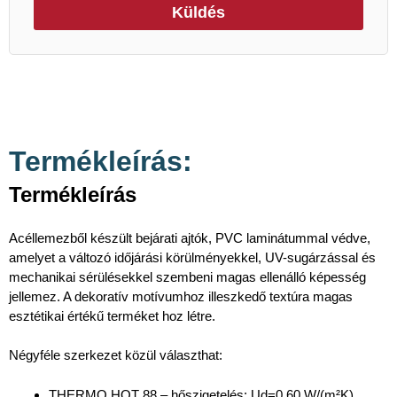
Küldés
Termékleírás:
Termékleírás
Acéllemezből készült bejárati ajtók, PVC laminátummal védve,
amelyet a változó időjárási körülményekkel, UV-sugárzással és
mechanikai sérülésekkel szembeni magas ellenálló képesség
jellemez. A dekoratív motívumhoz illeszkedő textúra magas
esztétikai értékű terméket hoz létre.
Négyféle szerkezet közül választhat:
THERMO HOT 88 – hőszigetelés: Ud=0,60 W/(m²K),