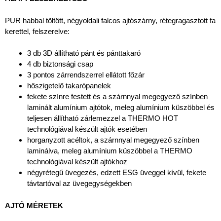
PUR habbal töltött, négyoldali falcos ajtószárny, rétegragasztott fa
kerettel, felszerelve:
3 db 3D állítható pánt és pánttakaró
4 db biztonsági csap
3 pontos zárrendszerrel ellátott főzár
hőszigetelő takarópanelek
fekete színre festett és a szárnnyal megegyező színben
laminált alumínium ajtótok, meleg alumínium küszöbbel és
teljesen állítható zárlemezzel a THERMO HOT
technológiával készült ajtók esetében
horganyzott acéltok, a szárnnyal megegyező színben
laminálva, meleg alumínium küszöbbel a THERMO
technológiával készült ajtókhoz
négyrétegű üvegezés, edzett ESG üveggel kívül, fekete
távtartóval az üvegegységekben
AJTÓ MÉRETEK