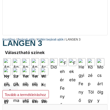
Kezdőlap
/
Bejárati ajtók
/
Kültéri bejárati ajtók
/ LANGEN 3
LANGEN 3
Választható színek
Kosárba teszem
Tovább a termékleíráshoz