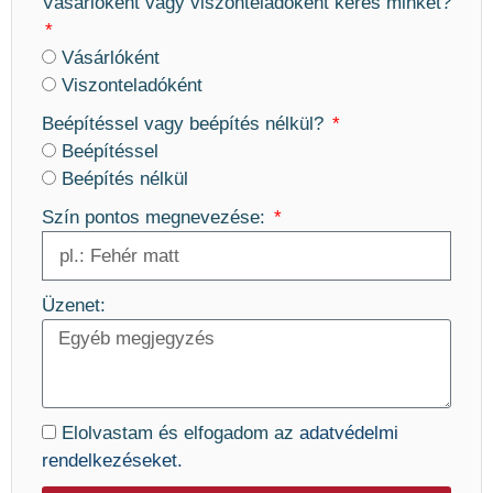
Vásárlóként vagy viszonteladóként keres minket?
Vásárlóként
Viszonteladóként
Beépítéssel vagy beépítés nélkül?
Beépítéssel
Beépítés nélkül
Szín pontos megnevezése:
Üzenet:
Elolvastam és elfogadom az
adatvédelmi
rendelkezéseket.