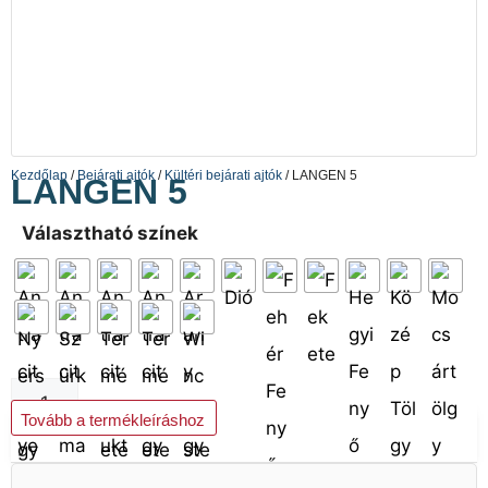
Kezdőlap
/
Bejárati ajtók
/
Kültéri bejárati ajtók
/ LANGEN 5
LANGEN 5
Választható színek
Kosárba teszem
Tovább a termékleíráshoz