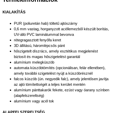
KIALAKÍTÁS
PUR (poliuretán hab) töltetű ajtószárny
0,6 mm vastag, horganyzott acéllemezből készült borítás,
UV-álló PVC laminátummal bevonva
rétegragasztott fenyőfa keret
3D állítású, háromlépcsős pánt
hőszigetelt díszrács, amely esztétikus megjelenést
biztosít és magas hőszigetelést garantál
alumínium melegküszöb
automata küszöbtömítés (opcionálisan, felár ellenében),
amely további szigetelést nyújt a küszöbrésznél
falcos küszöb (ún. negyedik falc), amely jelentősen javítja
az ajtó tömítettségét a teljes kerület mentén
alumínium pánttakarók fekete, ezüst vagy óarany színben
(alapfelszereltség)
alumínium vagy acél tok
ALAPFELSZERELTSÉG