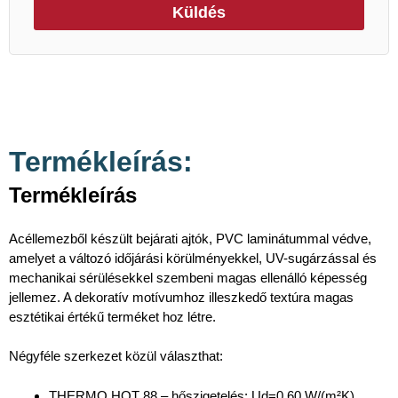
Küldés
Termékleírás:
Termékleírás
Acéllemezből készült bejárati ajtók, PVC laminátummal védve,
amelyet a változó időjárási körülményekkel, UV-sugárzással és
mechanikai sérülésekkel szembeni magas ellenálló képesség
jellemez. A dekoratív motívumhoz illeszkedő textúra magas
esztétikai értékű terméket hoz létre.
Négyféle szerkezet közül választhat:
THERMO HOT 88 – hőszigetelés: Ud=0,60 W/(m²K),