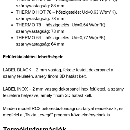
szárnyvastagság: 88 mm
THERMO HOT 78 – hőszigetelés: Ud=0,63 W/(m²K),
szárnyvastagság: 78 mm
THERMO 78 – hőszigetelés: Ud=0,64 W/(m²K),
szárnyvastagság: 78 mm
THERMO 64 – hőszigetelés: Ud=0,77 W/(m²K),
szárnyvastagság: 64 mm
Felületkialakítási lehetőségek:
LABEL BLACK – 2 mm vastag, fekete festett dekorpanel a
szárny felületén, amely finom 3D hatást kelt.
LABEL INOX – 2 mm vastag dekorpanel inox felülettel, a szárny
felületére helyezve, amely finom 3D hatást kelt.
Minden modell RC2 betörésbiztonsági osztállyal rendelkezik, és
megfelel a „Tiszta Levegő” program követelményeinek is.
Termékinformációk