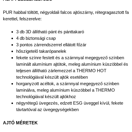
PUR habbal töltött, négyoldali falcos ajtószárny, rétegragasztott fa
kerettel, felszerelve:
3 db 3D állítható pánt és pánttakaró
4 db biztonsági csap
3 pontos zárrendszerrel ellátott főzár
hőszigetelő takarópanelek
fekete színre festett és a szárnnyal megegyező színben
laminált alumínium ajtótok, meleg alumínium küszöbbel és
teljesen állítható zárlemezzel a THERMO HOT
technológiával készült ajtók esetében
horganyzott acéltok, a szárnnyal megegyező színben
laminálva, meleg alumínium küszöbbel a THERMO
technológiával készült ajtókhoz
négyrétegű üvegezés, edzett ESG üveggel kívül, fekete
távtartóval az üvegegységekben
AJTÓ MÉRETEK