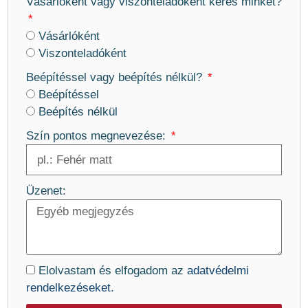
Vásárlóként vagy viszonteladóként keres minket?
Vásárlóként
Viszonteladóként
Beépítéssel vagy beépítés nélkül?
Beépítéssel
Beépítés nélkül
Szín pontos megnevezése:
Üzenet:
Elolvastam és elfogadom az
adatvédelmi
rendelkezéseket.