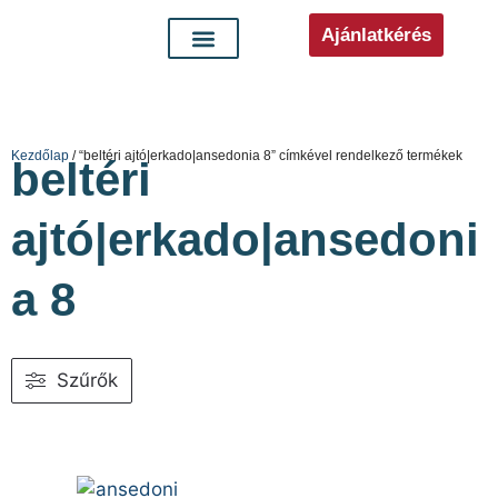
Ajánlatkérés
Kezdőlap
/ “beltéri ajtó|erkado|ansedonia 8” címkével rendelkező termékek
beltéri
ajtó|erkado|ansedoni
a 8
Szűrők