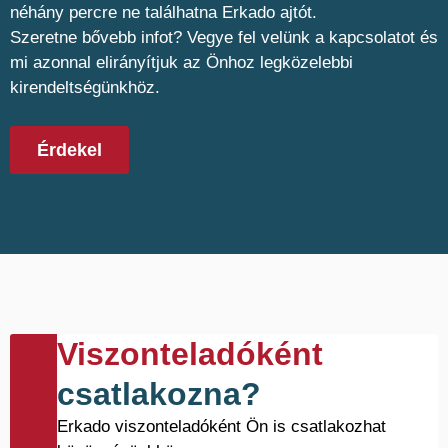
néhány percre ne találhatna Erkado ajtót.
Szeretne bővebb infot? Vegye fel velünk a kapcsolatot és
mi azonnal elirányítjuk az Önhoz legközelebbi
kirendeltségünkhöz.
Érdekel
Viszonteladóként
csatlakozna?
Erkado viszonteladóként Ön is csatlakozhat