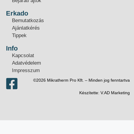
Bejárati ajtók
Erkado
Bemutatkozás
Ajánlatkérés
Tippek
Info
Kapcsolat
Adatvédelem
Impresszum
©2026 Mikratherm Pro Kft. – Minden jog fenntartva​
Készítette:
V.AD Marketing