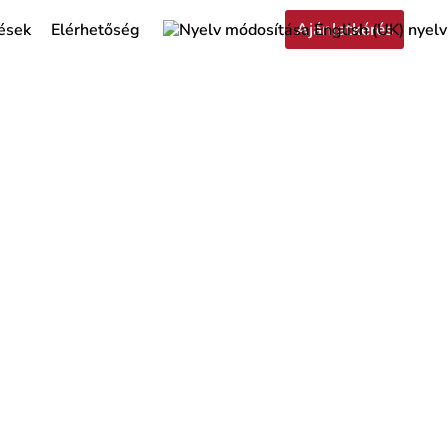
Ajánlatkérés
ések
Elérhetőség