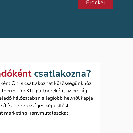
Érdekel
adóként
csatlakozna?
ként Ön is csatlakozhat közösségünkhöz.
atherm-Pro Kft. partnereként az ország
ladó hálózatában a legjobb helyről kapja
esítéshez szükséges képesítést,
nt marketing iránymutatásokat.