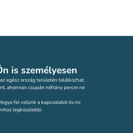
n is személyesen​
z egész ország területén találkozhat,
pont, ahonnan csupán néhány percre ne
Vegye fel velünk a kapcsolatot és mi
 Önhoz legközelebbi