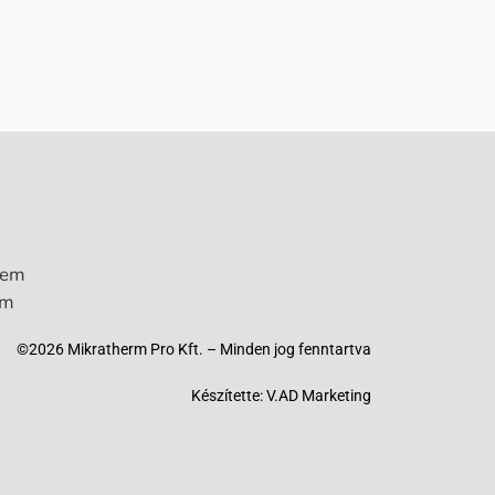
lem
um
©2026 Mikratherm Pro Kft. – Minden jog fenntartva​
Készítette:
V.AD Marketing