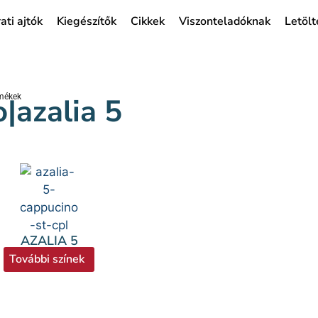
ati ajtók
Kiegészítők
Cikkek
Viszonteladóknak
Letölt
o|azalia 5
rmékek
AZALIA 5
További színek