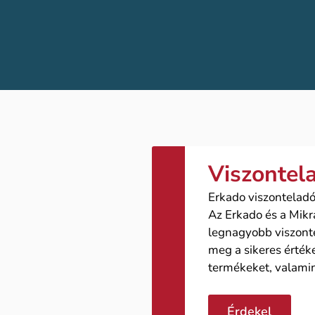
Viszontel
Erkado viszonteladó
Az Erkado és a Mikr
legnagyobb viszonte
meg a sikeres érték
termékeket, valami
Érdekel