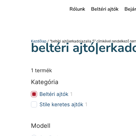
Rólunk
Beltéri ajtók
Bejár
Kezdőlap
beltéri ajtó|erkad
/ “beltéri ajtó|erkado|azalia 5” címkével rendelkező te
1
termék
Kategória
Beltéri ajtók
1
Stile keretes ajtók
1
Modell