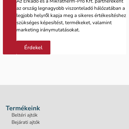
Az Erkado és a Mikratherm-Pro Kft. partnereként
az ország legnagyobb viszonteladó hálózatában a
legjobb helyről kapja meg a sikeres értékesítéshez
szükséges képesítést, termékeket, valamint
marketing iránymutatásokat.
Érdekel
Termékeink
Beltéri ajtók
Bejárati ajtók