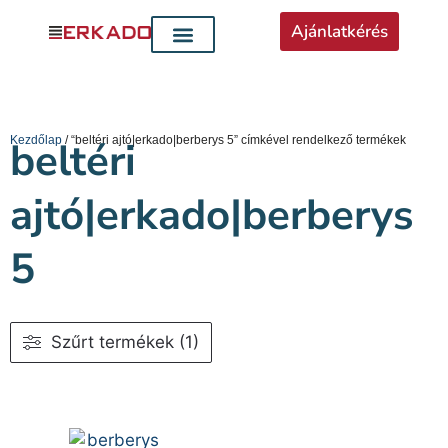
Ajánlatkérés
Kezdőlap
beltéri
/ “beltéri ajtó|erkado|berberys 5” címkével rendelkező termékek
ajtó|erkado|berberys
5
Szűrt termékek (1)