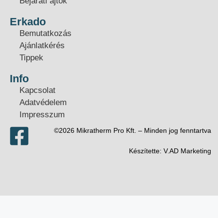
Bejárati ajtók
Erkado
Bemutatkozás
Ajánlatkérés
Tippek
Info
Kapcsolat
Adatvédelem
Impresszum
©2026 Mikratherm Pro Kft. – Minden jog fenntartva​
Készítette:
V.AD Marketing