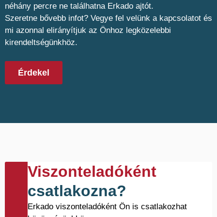
néhány percre ne találhatna Erkado ajtót.
Szeretne bővebb infot? Vegye fel velünk a kapcsolatot és
mi azonnal elirányítjuk az Önhoz legközelebbi
kirendeltségünkhöz.
Érdekel
Viszonteladóként
csatlakozna?
Erkado viszonteladóként Ön is csatlakozhat