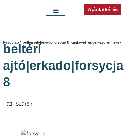
Ajánlatkérés
Kezdőlap
/ “beltéri ajtó|erkado|forsycja 8” címkével rendelkező termékek
beltéri
ajtó|erkado|forsycja
8
Szűrők