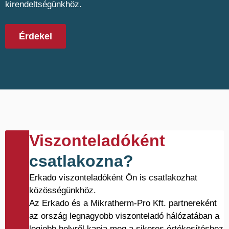
kirendeltségünkhöz.
Érdekel
Viszonteladóként
csatlakozna?
Erkado viszonteladóként Ön is csatlakozhat
közösségünkhöz.
Az Erkado és a Mikratherm-Pro Kft. partnereként
az ország legnagyobb viszonteladó hálózatában a
legjobb helyről kapja meg a sikeres értékesítéshez