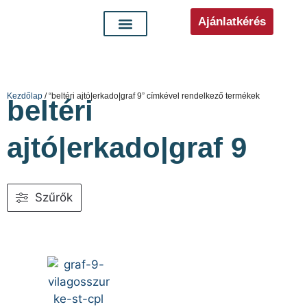
Ajánlatkérés
Kezdőlap
/ “beltéri ajtó|erkado|graf 9” címkével rendelkező termékek
beltéri
ajtó|erkado|graf 9
Szűrők