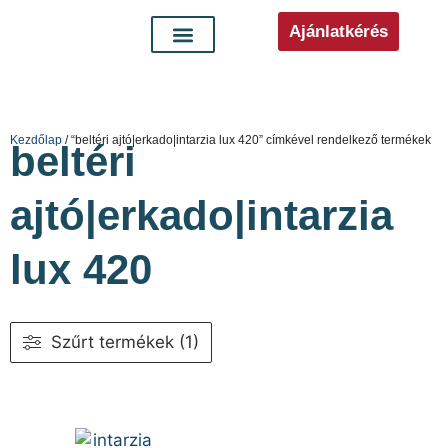
Ajánlatkérés
Kezdőlap
/ “beltéri ajtó|erkado|intarzia lux 420” címkével rendelkező termékek
beltéri
ajtó|erkado|intarzia
lux 420
Szűrt termékek (1)