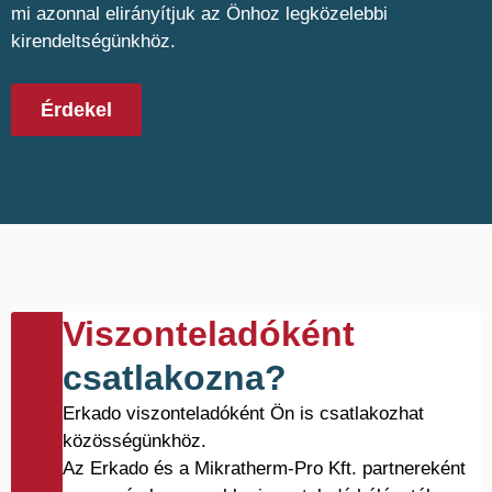
mi azonnal elirányítjuk az Önhoz legközelebbi
kirendeltségünkhöz.
Érdekel
Viszonteladóként
csatlakozna?
Erkado viszonteladóként Ön is csatlakozhat
közösségünkhöz.
Az Erkado és a Mikratherm-Pro Kft. partnereként