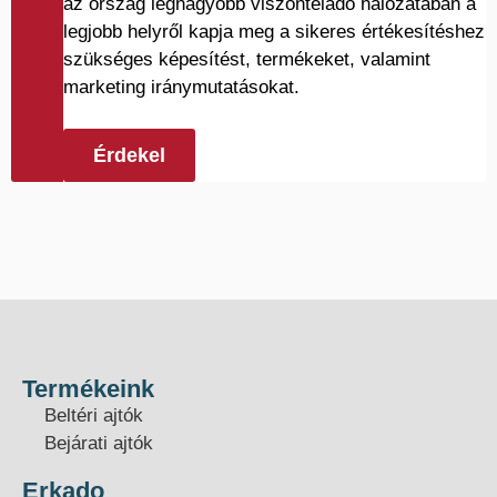
az ország legnagyobb viszonteladó hálózatában a
legjobb helyről kapja meg a sikeres értékesítéshez
szükséges képesítést, termékeket, valamint
marketing iránymutatásokat.
Érdekel
Termékeink
Beltéri ajtók
Bejárati ajtók
Erkado