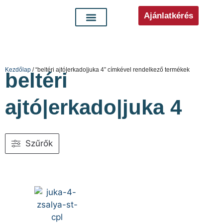
Ajánlatkérés
Kezdőlap
/ “beltéri ajtó|erkado|juka 4” címkével rendelkező termékek
beltéri
ajtó|erkado|juka 4
Szűrők