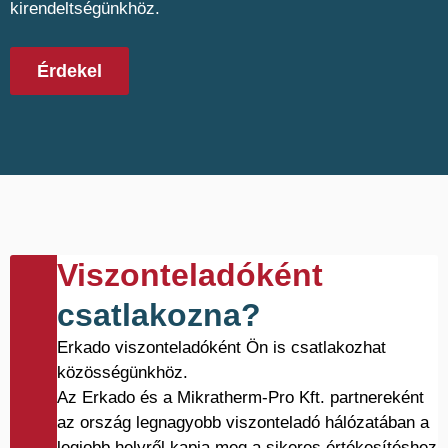
kirendeltségünkhöz.
Érdekel
Viszonteladóként
csatlakozna?
Erkado viszonteladóként Ön is csatlakozhat
közösségünkhöz.
Az Erkado és a Mikratherm-Pro Kft. partnereként
az ország legnagyobb viszonteladó hálózatában a
legjobb helyről kapja meg a sikeres értékesítéshez