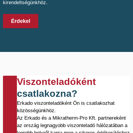
kirendeltségünkhöz.
Érdekel
Viszonteladóként
csatlakozna?
Erkado viszonteladóként Ön is csatlakozhat
közösségünkhöz.
Az Erkado és a Mikratherm-Pro Kft. partnereként
az ország legnagyobb viszonteladó hálózatában a
legjobb helyről kapja meg a sikeres értékesítéshez