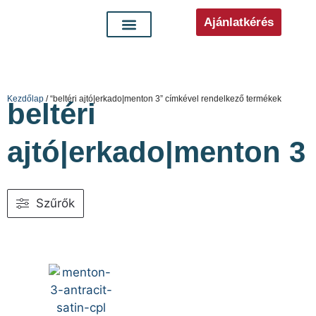
Ajánlatkérés
Kezdőlap
/ “beltéri ajtó|erkado|menton 3” címkével rendelkező termékek
beltéri
ajtó|erkado|menton 3
Szűrők