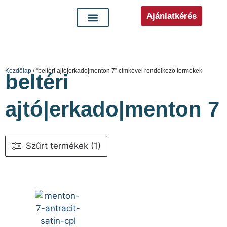
Ajánlatkérés
Kezdőlap
/ “beltéri ajtó|erkado|menton 7” címkével rendelkező termékek
beltéri
ajtó|erkado|menton 7
Szűrt termékek (1)