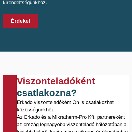
kirendeltségünkhöz.
Érdekel
Viszonteladóként
csatlakozna?
Erkado viszonteladóként Ön is csatlakozhat
közösségünkhöz.
Az Erkado és a Mikratherm-Pro Kft. partnereként
az ország legnagyobb viszonteladó hálózatában a
legjobb helyről kapja meg a sikeres értékesítéshez