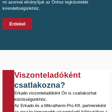
mi azonnal elirányítjuk az Önhoz legközelebbi
kirendeltségünkhöz.
Érdekel
Viszonteladóként
csatlakozna?
Erkado viszonteladóként Ön is csatlakozhat
közösségünkhöz.
Az Erkado és a Mikratherm-Pro Kft. partnereként
az ország legnagyobb viszonteladó hálózatában a