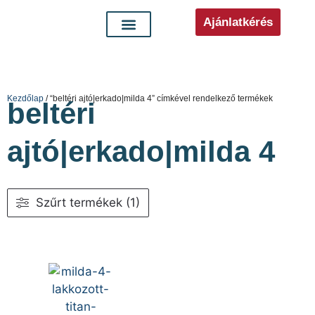
Ajánlatkérés
Kezdőlap
/ “beltéri ajtó|erkado|milda 4” címkével rendelkező termékek
beltéri
ajtó|erkado|milda 4
Szűrt termékek (1)