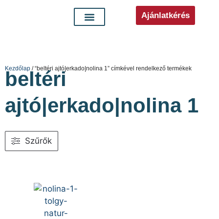
Ajánlatkérés
Kezdőlap
/ “beltéri ajtó|erkado|nolina 1” címkével rendelkező termékek
beltéri
ajtó|erkado|nolina 1
Szűrők