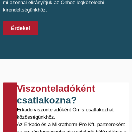
mi azonnal elirányítjuk az Önhoz legközelebbi
kirendeltségünkhöz.
Érdekel
Viszonteladóként
csatlakozna?
Erkado viszonteladóként Ön is csatlakozhat
közösségünkhöz.
Az Erkado és a Mikratherm-Pro Kft. partnereként
az ország legnagyobb viszonteladó hálózatában a