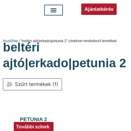
Ajánlatkérés
Kezdőlap
/ “beltéri ajtó|erkado|petunia 2” címkével rendelkező termékek
beltéri
ajtó|erkado|petunia 2
Szűrt termékek (1)
PETUNIA 2
További színek