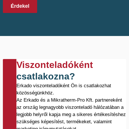
Érdekel
Viszonteladóként
csatlakozna?
Erkado viszonteladóként Ön is csatlakozhat
közösségünkhöz.
Az Erkado és a Mikratherm-Pro Kft. partnereként
az ország legnagyobb viszonteladó hálózatában a
legjobb helyről kapja meg a sikeres értékesítéshez
szükséges képesítést, termékeket, valamint
marketing iránymutatásokat.