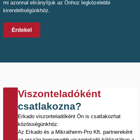
mi azonnal elirányítjuk az Önhoz legközelebbi
kirendeltségünkhöz.
Érdekel
Viszonteladóként
csatlakozna?
Erkado viszonteladóként Ön is csatlakozhat
közösségünkhöz.
Az Erkado és a Mikratherm-Pro Kft. partnereként
az ország legnagyobb viszonteladó hálózatában a