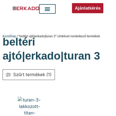
Ajánlatkérés
Kezdőlap
/ “beltéri ajtó|erkado|turan 3” címkével rendelkező termékek
beltéri
ajtó|erkado|turan 3
Szűrt termékek (1)