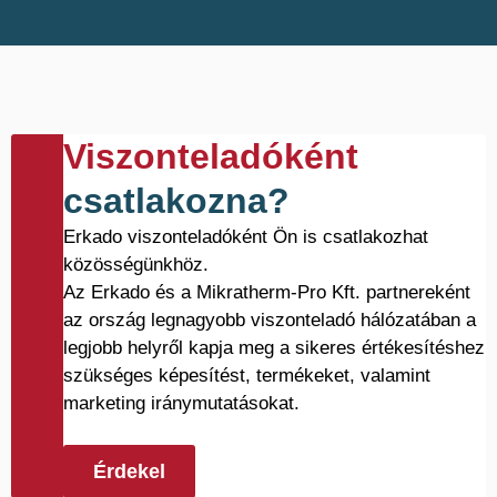
Viszonteladóként
csatlakozna?
Erkado viszonteladóként Ön is csatlakozhat
közösségünkhöz.
Az Erkado és a Mikratherm-Pro Kft. partnereként
az ország legnagyobb viszonteladó hálózatában a
legjobb helyről kapja meg a sikeres értékesítéshez
szükséges képesítést, termékeket, valamint
marketing iránymutatásokat.
Érdekel