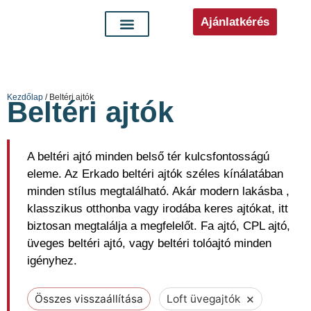
Ajánlatkérés
Kezdőlap
/ Beltéri ajtók
Beltéri ajtók
A beltéri ajtó minden belső tér kulcsfontosságú
eleme. Az Erkado beltéri ajtók széles kínálatában
minden stílus megtalálható. Akár modern lakásba ,
klasszikus otthonba vagy irodába keres ajtókat, itt
biztosan megtalálja a megfelelőt. Fa ajtó, CPL ajtó,
üveges beltéri ajtó, vagy beltéri tolóajtó minden
igényhez.
×
Összes visszaállítása
Loft üvegajtók