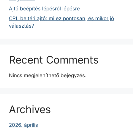
Ajtó beépítés lépésről lépésre
CPL beltéri ajtó: mi ez pontosan, és mikor jó
választás?
Recent Comments
Nincs megjeleníthető bejegyzés.
Archives
2026. április