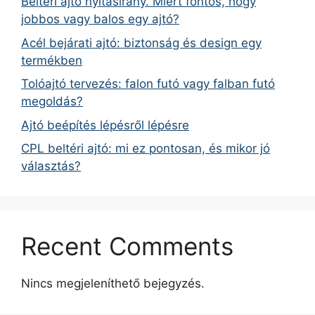
Beltéri ajtó nyitásirány. Miért fontos, hogy
jobbos vagy balos egy ajtó?
Acél bejárati ajtó: biztonság és design egy
termékben
Tolóajtó tervezés: falon futó vagy falban futó
megoldás?
Ajtó beépítés lépésről lépésre
CPL beltéri ajtó: mi ez pontosan, és mikor jó
választás?
Recent Comments
Nincs megjeleníthető bejegyzés.