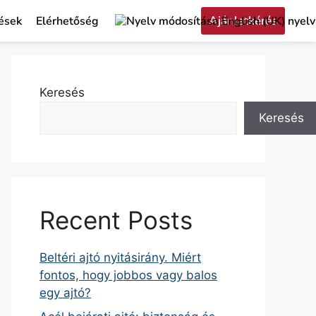
Ajánlatkérés
ések
Elérhetőség
Keresés
Keresés
Recent Posts
Beltéri ajtó nyitásirány. Miért
fontos, hogy jobbos vagy balos
egy ajtó?