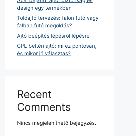
Acél bejárati ajtó: biztonság és
design egy termékben
Tolóajtó tervezés: falon futó vagy
falban futó megoldás?
Ajtó beépítés lépésről lépésre
CPL beltéri ajtó: mi ez pontosan,
és mikor jó választás?
Recent
Comments
Nincs megjeleníthető bejegyzés.