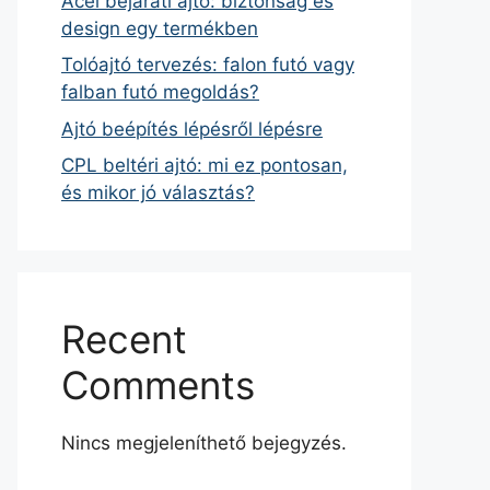
Acél bejárati ajtó: biztonság és
design egy termékben
Tolóajtó tervezés: falon futó vagy
falban futó megoldás?
Ajtó beépítés lépésről lépésre
CPL beltéri ajtó: mi ez pontosan,
és mikor jó választás?
Recent
Comments
Nincs megjeleníthető bejegyzés.