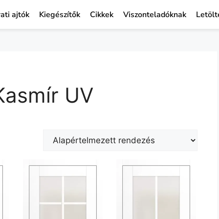
ati ajtók
Kiegészítők
Cikkek
Viszonteladóknak
Letölt
 Kasmír UV