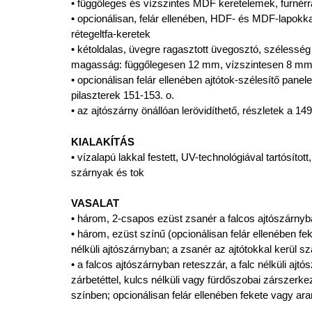
• függőleges és vízszintes MDF keretelemek, furnérral
• opcionálisan, felár ellenében, HDF- és MDF-lapokka
rétegeltfa-keretek
• kétoldalas, üvegre ragasztott üvegosztó, szélesség
magasság: függőlegesen 12 mm, vízszintesen 8 m
• opcionálisan felár ellenében ajtótok-szélesítő panel
pilaszterek 151-153. o.
• az ajtószárny önállóan lerövidíthető, részletek a 149
KIALAKÍTÁS
• vízalapú lakkal festett, UV-technológiával tartósított
szárnyak és tok
VASALAT
• három, 2-csapos ezüst zsanér a falcos ajtószárnyb
• három, ezüst színű (opcionálisan felár ellenében feke
nélküli ajtószárnyban; a zsanér az ajtótokkal kerül sz
• a falcos ajtószárnyban reteszzár, a falc nélküli ajt
zárbetéttel, kulcs nélküli vagy fürdőszobai zárszerk
színben; opcionálisan felár ellenében fekete vagy a