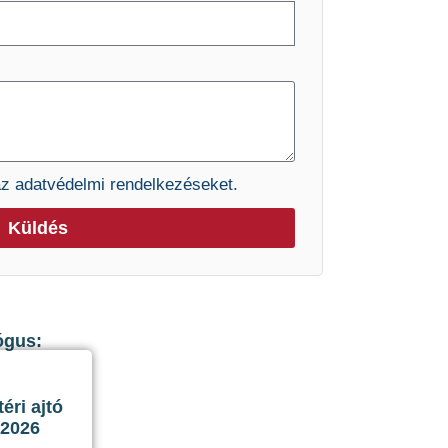
az
adatvédelmi rendelkezéseket.
Küldés
ógus:
ri ajtó
 2026