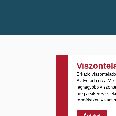
Viszonte
Erkado viszontelad
Az Erkado és a Mikr
legnagyobb viszonte
meg a sikeres érték
termékeket, valamin