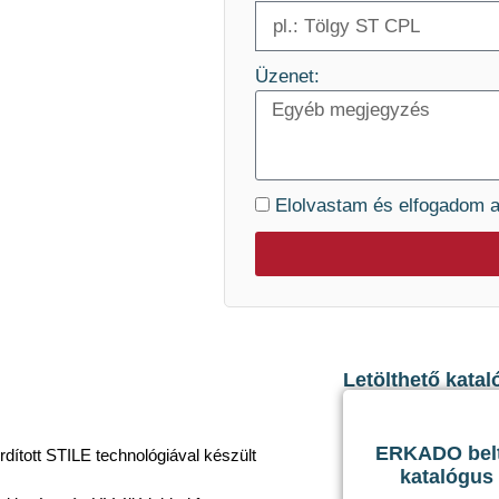
Üzenet:
Elolvastam és elfogadom 
Letölthető katal
ERKADO belté
fordított STILE technológiával készült
katalógus