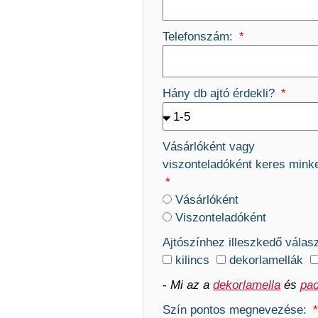
Telefonszám:
Hány db ajtó érdekli?
Vásárlóként vagy
viszonteladóként keres mink
Vásárlóként
Viszonteladóként
Ajtószínhez illeszkedő válas
kilincs
dekorlamellák
-
Mi az a
dekorlamella
és
pad
Szín pontos megnevezése: