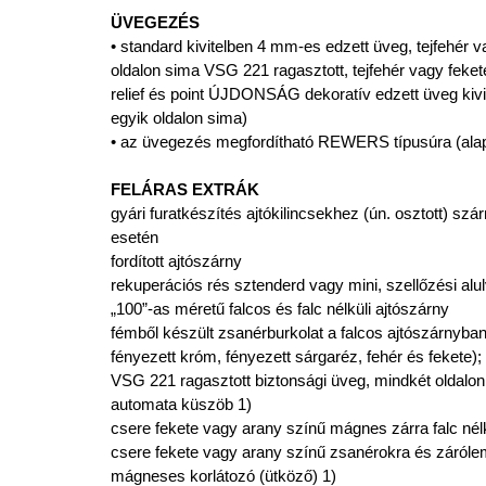
ÜVEGEZÉS
• standard kivitelben 4 mm-es edzett üveg, tejfehér va
oldalon sima VSG 221 ragasztott, tejfehér vagy feke
relief és point ÚJDONSÁG dekoratív edzett üveg kivit
egyik oldalon sima)
• az üvegezés megfordítható REWERS típusúra (ala
FELÁRAS EXTRÁK
gyári furatkészítés ajtókilincsekhez (ún. osztott) sz
esetén
fordított ajtószárny
rekuperációs rés sztenderd vagy mini, szellőzési alu
„100”-as méretű falcos és falc nélküli ajtószárny
fémből készült zsanérburkolat a falcos ajtószárnyban (
fényezett króm, fényezett sárgaréz, fehér és fekete);
VSG 221 ragasztott biztonsági üveg, mindkét oldalo
automata küszöb 1)
csere fekete vagy arany színű mágnes zárra falc nél
csere fekete vagy arany színű zsanérokra és zárólem
mágneses korlátozó (ütköző) 1)