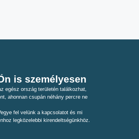
n is személyesen​
z egész ország területén találkozhat,
pont, ahonnan csupán néhány percre ne
egye fel velünk a kapcsolatot és mi
Önhoz legközelebbi kirendeltségünkhöz.