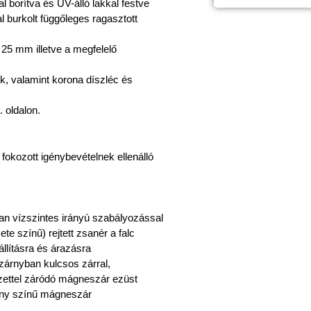
 borítva és UV-álló lakkal festve
l burkolt függőleges ragasztott
 25 mm illetve a megfelelő
m
ek, valamint korona díszléc és
. oldalon.
, fokozott igénybevételnek ellenálló
an vízszintes irányú szabályozással
te színű) rejtett zsanér a falc
állításra és árazásra
ószárnyban kulcsos zárral,
ezettel záródó mágneszár ezüst
rany színű mágneszár