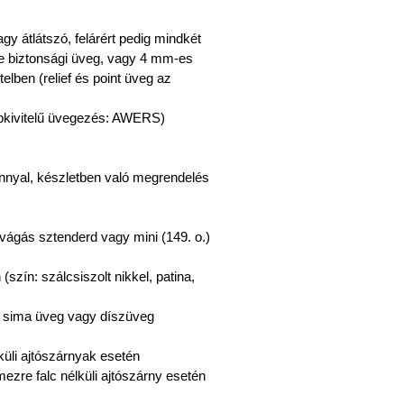
gy átlátszó, felárért pedig mindkét
te biztonsági üveg, vagy 4 mm-es
elben (relief és point üveg az
pkivitelű üvegezés: AWERS)
árnnyal, készletben való megrendelés
lvágás sztenderd vagy mini (149. o.)
szín: szálcsiszolt nikkel, patina,
n sima üveg vagy díszüveg
küli ajtószárnyak esetén
ezre falc nélküli ajtószárny esetén