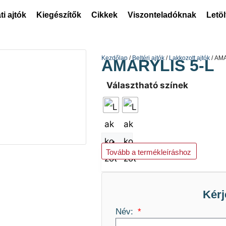
ti ajtók
Kiegészítők
Cikkek
Viszonteladóknak
Letö
Kezdőlap
/
Beltéri ajtók
/
Lakkozott ajtók
/ AM
AMARYLIS 5-L
Választható színek
Kosárba teszem
Tovább a termékleíráshoz
Kérj
Név: