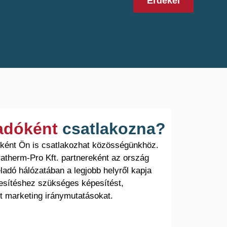
Érdekel
ladóként
csatlakozna?
óként Ön is csatlakozhat közösségünkhöz.
atherm-Pro Kft. partnereként az ország
ladó hálózatában a legjobb helyről kapja
esítéshez szükséges képesítést,
t marketing iránymutatásokat.