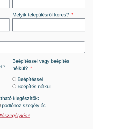
Melyik településről keres?
Beépítéssel vagy beépítés
et?
nélkül?
Beépítéssel
Beépítés nélkül
ztható kiegészítők:
padlóhoz szegélyléc
lószegélyléc?
-