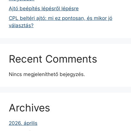
Ajtó beépítés lépésről lépésre
CPL beltéri ajtó: mi ez pontosan, és mikor jó
választás?
Recent Comments
Nincs megjeleníthető bejegyzés.
Archives
2026. április