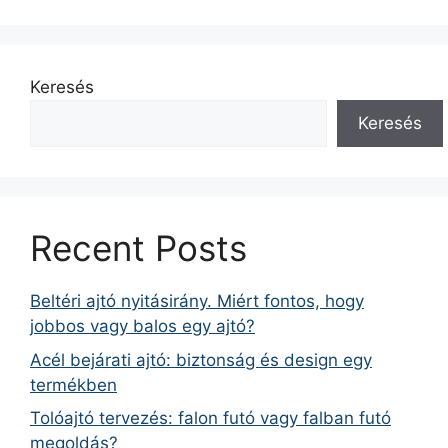
Keresés
Keresés
Recent Posts
Beltéri ajtó nyitásirány. Miért fontos, hogy
jobbos vagy balos egy ajtó?
Acél bejárati ajtó: biztonság és design egy
termékben
Tolóajtó tervezés: falon futó vagy falban futó
megoldás?