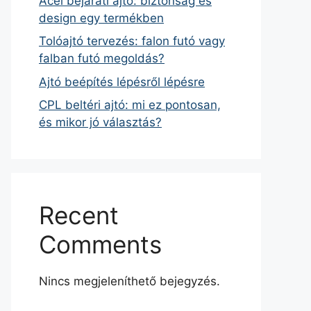
Acél bejárati ajtó: biztonság és
design egy termékben
Tolóajtó tervezés: falon futó vagy
falban futó megoldás?
Ajtó beépítés lépésről lépésre
CPL beltéri ajtó: mi ez pontosan,
és mikor jó választás?
Recent
Comments
Nincs megjeleníthető bejegyzés.