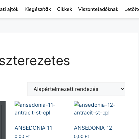
ati ajtók
Kiegészítők
Cikkek
Viszonteladóknak
Letölt
szterezetes
ANSEDONIA 11
ANSEDONIA 12
0,00
Ft
0,00
Ft