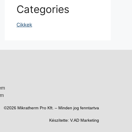
Categories
Cikkek
em
um
©2026 Mikratherm Pro Kft. – Minden jog fenntartva​
Készítette:
V.AD Marketing