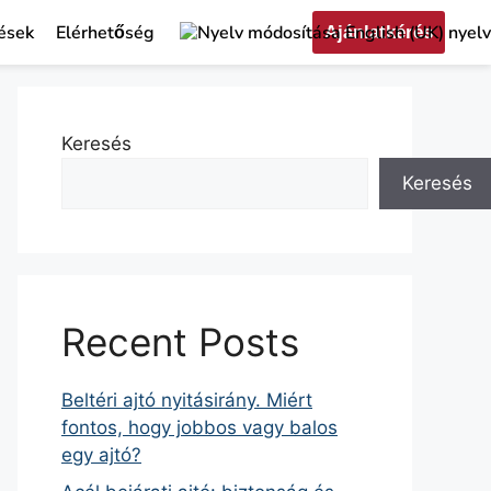
ések
Elérhetőség
Ajánlatkérés
Keresés
Keresés
Recent Posts
Beltéri ajtó nyitásirány. Miért
fontos, hogy jobbos vagy balos
egy ajtó?