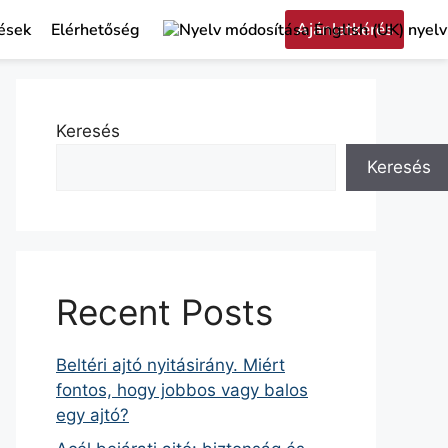
Ajánlatkérés
ések
Elérhetőség
Keresés
Keresés
Recent Posts
Beltéri ajtó nyitásirány. Miért
fontos, hogy jobbos vagy balos
egy ajtó?