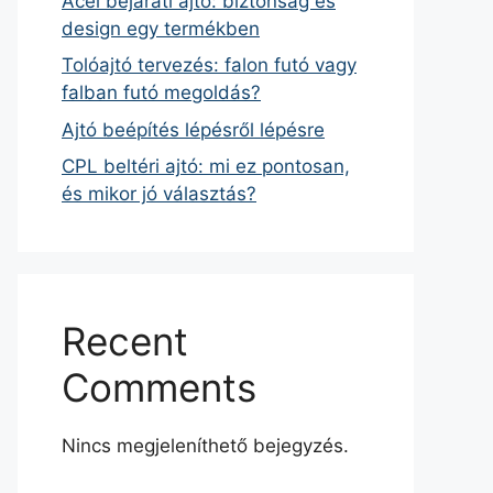
Acél bejárati ajtó: biztonság és
design egy termékben
Tolóajtó tervezés: falon futó vagy
falban futó megoldás?
Ajtó beépítés lépésről lépésre
CPL beltéri ajtó: mi ez pontosan,
és mikor jó választás?
Recent
Comments
Nincs megjeleníthető bejegyzés.