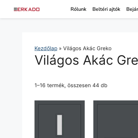
Rólunk
Beltéri ajtók
Bejár
Kezdőlap
»
Világos Akác Greko
Világos Akác Gr
1–16 termék, összesen 44 db