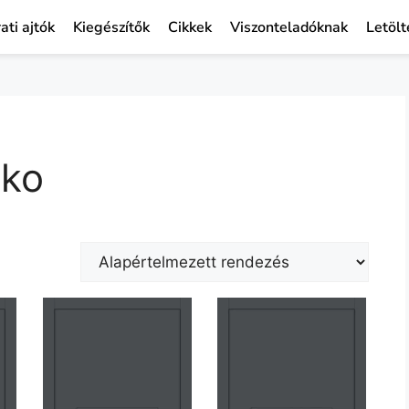
ati ajtók
Kiegészítők
Cikkek
Viszonteladóknak
Letölt
eko