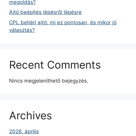
megoldás?
Ajtó beépítés lépésről lépésre
CPL beltéri ajtó: mi ez pontosan, és mikor jó
választás?
Recent Comments
Nincs megjeleníthető bejegyzés.
Archives
2026. április