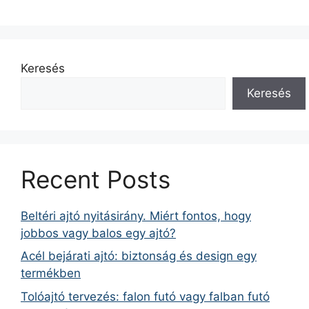
Keresés
Keresés
Recent Posts
Beltéri ajtó nyitásirány. Miért fontos, hogy
jobbos vagy balos egy ajtó?
Acél bejárati ajtó: biztonság és design egy
termékben
Tolóajtó tervezés: falon futó vagy falban futó