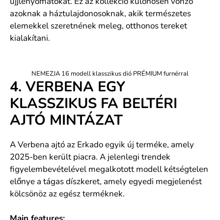
ujjlenyomatokat. Ez az kollekció különösen vonzó
azoknak a háztulajdonosoknak, akik természetes
elemekkel szeretnének meleg, otthonos tereket
kialakítani.
NEMEZJA 16 modell klasszikus dió PRÉMIUM furnérral
4. VERBENA EGY
KLASSZIKUS FA BELTÉRI
AJTÓ MINTÁZAT
A Verbena ajtó az Erkado egyik új terméke, amely
2025-ben került piacra. A jelenlegi trendek
figyelembevételével megalkotott modell kétségtelen
előnye a tágas díszkeret, amely egyedi megjelenést
kölcsönöz az egész terméknek.
Main features: