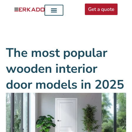
Get a quote
Interior doors
Entrance doors
For distributors
The most popular
wooden interior
door models in 2025