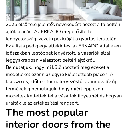
2025 első fele jelentős növekedést hozott a fa beltéri
ajtók piacán. Az ERKADO megerősítette
lengyelországi vezető pozícióját a gyártás területén.
Ez a lista pedig egy áttekintés, az ERKADO által ezen
időszakban legtöbbet legyártott, a vásárlók által
leggyakrabban választott beltéri ajtókról.
Bemutatjuk, hogy mi különbözteti meg ezeket a
modelleket ezenn az egyre kiélezettebb piacon. A
klasszikus, időtlen formatervezéstől az innovatív új
termékekig bemutatjuk, hogy miért épp ezen
modellek keltették fel a vásárlók figyelmét és hogyan
uralták le az értékesítési rangsort.
The most popular
interior doors from the