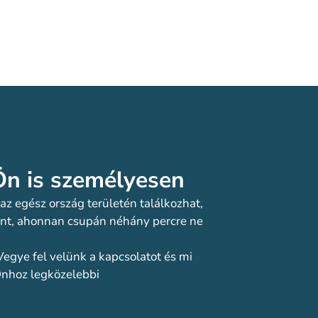
n is személyesen​
z egész ország területén találkozhat,
pont, ahonnan csupán néhány percre ne
Vegye fel velünk a kapcsolatot és mi
 Önhoz legközelebbi