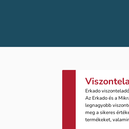
Viszontel
Erkado viszonteladó
Az Erkado és a Mikr
legnagyobb viszonte
meg a sikeres érték
termékeket, valami