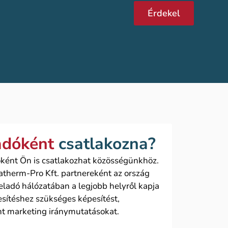
Érdekel
adóként
csatlakozna?
ként Ön is csatlakozhat közösségünkhöz.
atherm-Pro Kft. partnereként az ország
ladó hálózatában a legjobb helyről kapja
esítéshez szükséges képesítést,
nt marketing iránymutatásokat.