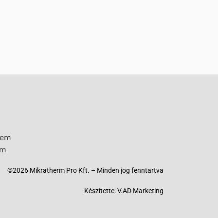
lem
um
©2026 Mikratherm Pro Kft. – Minden jog fenntartva​
Készítette:
V.AD Marketing