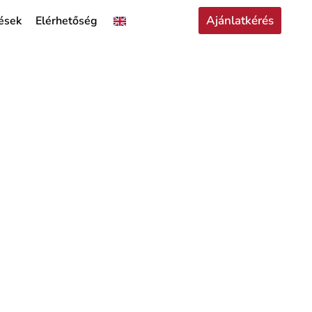
Ajánlatkérés
ések
Elérhetőség