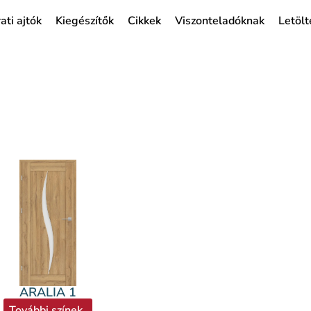
ati ajtók
Kiegészítők
Cikkek
Viszonteladóknak
Letölt
ARALIA 1
További színek